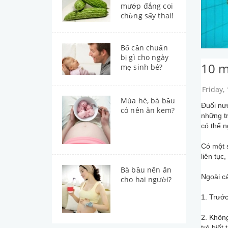
mướp đắng coi
chừng sẩy thai!
Bố cần chuẩn
bị gì cho ngày
10 m
mẹ sinh bé?
Friday,
Mùa hè, bà bầu
Đuối nướ
có nên ăn kem?
những tr
có thể 
Có một 
liên tục
Bà bầu nên ăn
Ngoài cá
cho hai người?
1. Trước
2. Không
trẻ biết