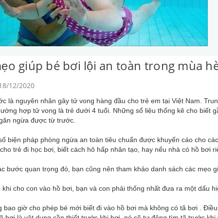
ẹo giúp bé bơi lội an toàn trong mùa h
 18/12/2020
c là nguyên nhân gây tử vong hàng đầu cho trẻ em tại Việt Nam. Trun
ường hợp tử vong là trẻ dưới 4 tuổi. Những số liệu thống kê cho biết g
ngăn ngừa được từ trước.
số biện pháp phòng ngừa an toàn tiêu chuẩn được khuyến cáo cho các 
, cho trẻ đi học bơi, biết cách hô hấp nhân tạo, hay nếu nhà có hồ bơi r
c bước quan trọng đó, bạn cũng nên tham khảo danh sách các mẹo giúp
 khi cho con vào hồ bơi, bạn và con phải thống nhất đưa ra một dấu h
 bao giờ cho phép bé mới biết đi vào hồ bơi mà không có tã bơi . Điều
 tã bơi là vật dụng cần thiết trước khi bơi, nó sẽ tự động tìm tã trước 