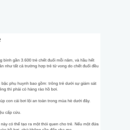
è
g bình gần 3.600 trẻ chết đuối mỗi năm, và hầu hết
ần như tất cả trường hợp trẻ tử vong do chết đuối đều
bậc phụ huynh bao gồm: trông trẻ dưới sự giám sát
iêng thì phải có hàng rào hồ bơi.
 con cái bơi lội an toàn trong mùa hè dưới đây.
iệu cấp cứu.
 này có thể tạo ra một thói quen cho trẻ. Nếu một đứa
khi vào hồ bơi, chứ không cần đến cha mẹ.