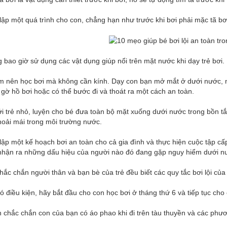
 lập một quá trình cho con, chẳng hạn như trước khi bơi phải mặc tã 
 bao giờ sử dụng các vật dụng giúp nổi trên mặt nước khi dạy trẻ bơi.
em nên học bơi mà không cần kính. Dạy con bạn mở mắt ở dưới nước, n
 gờ hồ bơi hoặc có thể bước đi và thoát ra một cách an toàn.
ới trẻ nhỏ, luyện cho bé đưa toàn bộ mặt xuống dưới nước trong bồn 
hoải mái trong môi trường nước.
 lập một kế hoạch bơi an toàn cho cả gia đình và thực hiện cuộc tập 
nhận ra những dấu hiệu của người nào đó đang gặp nguy hiểm dưới nướ
hắc chắn người thân và bạn bè của trẻ đều biết các quy tắc bơi lội của 
ó điều kiện, hãy bắt đầu cho con học bơi ở tháng thứ 6 và tiếp tục cho 
 chắc chắn con của bạn có áo phao khi đi trên tàu thuyền và các phươ