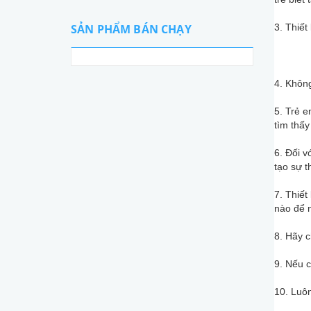
3. Thiết
SẢN PHẨM BÁN CHẠY
4. Không
5. Trẻ 
tìm thấy
6. Đối v
tạo sự t
7. Thiết
nào để 
8. Hãy c
9. Nếu c
10. Luôn