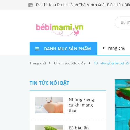
Địa chỉ: Khu Du Lịch Sinh Thái Vườn Xoài, Biên Hòa, Đồ
Trang chủ
DANH MỤC SẢN PHẨM
Trang chủ
Chăm sóc Sức khỏe
10 mẹo giúp bé bơi lộ
TIN TỨC NỔI BẬT
Những kiêng
cứ khi mang
thai
Bà bầu ăn