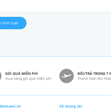
i bình luận
GÓI QUÀ MIỄN PHÍ
ĐỔI/TRẢ TRONG 7 
mua hàng gói quà miễn phí
Thanh toán khi nhậ
ébimami.vn
Về chúng tôi