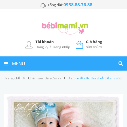
0938.88.76.88
Tổng đài:
Tài khoản
Giỏ hàng
/
sản phẩm
Đăng ký
Đăng nhập
MENU
Trang chủ
Chăm sóc Bé sơ sinh
12 bí mật cực thú vị về trẻ sinh đôi