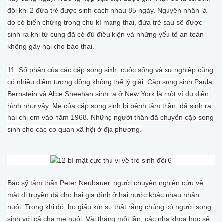
đôi khi 2 đứa trẻ được sinh cách nhau 85 ngày. Nguyên nhân là
do có biến chứng trong chu kì mang thai, đứa trẻ sau sẽ được
sinh ra khi tử cung đã có đủ điều kiện và những yếu tố an toàn
không gây hại cho bào thai.
11. Số phận của các cặp song sinh, cuộc sống và sự nghiệp cũng
có nhiều điểm tương đồng không thể lý giải. Cặp song sinh Paula
Bernstein và Alice Sheehan sinh ra ở New York là một ví dụ điển
hình như vậy. Mẹ của cặp song sinh bị bệnh tâm thần, đã sinh ra
hai chị em vào năm 1968. Những người thân đã chuyển cặp song
sinh cho các cơ quan xã hội ở địa phương.
Bác sỹ tâm thần Peter Neubauer, người chuyên nghiên cứu về
mặt di truyền đã cho hai gia đình ở hai nước khác nhau nhận
nuôi. Trong khi đó, họ giấu kín sự thật rằng chúng có người song
sinh với cả cha mẹ nuôi. Vài tháng một lần, các nhà khoa học sẽ