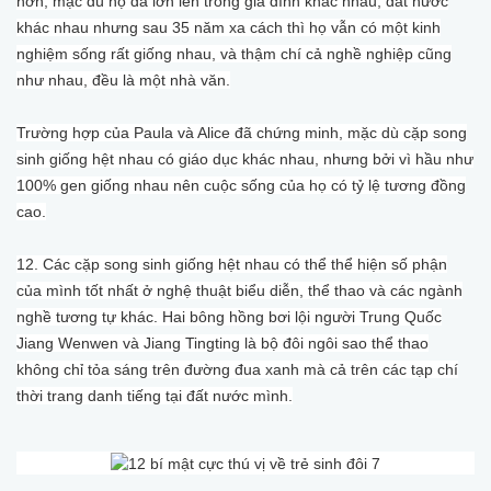
hơn, mặc dù họ đã lớn lên trong gia đình khác nhau, đất nước
khác nhau nhưng sau 35 năm xa cách thì họ vẫn có một kinh
nghiệm sống rất giống nhau, và thậm chí cả nghề nghiệp cũng
như nhau, đều là một nhà văn.
Trường hợp của Paula và Alice đã chứng minh, mặc dù cặp song
sinh giống hệt nhau có giáo dục khác nhau, nhưng bởi vì hầu như
100% gen giống nhau nên cuộc sống của họ có tỷ lệ tương đồng
cao.
12. Các cặp song sinh giống hệt nhau có thể thể hiện số phận
của mình tốt nhất ở nghệ thuật biểu diễn, thể thao và các ngành
nghề tương tự khác. Hai bông hồng bơi lội người Trung Quốc
Jiang Wenwen và Jiang Tingting là bộ đôi ngôi sao thể thao
không chỉ tỏa sáng trên đường đua xanh mà cả trên các tạp chí
thời trang danh tiếng tại đất nước mình.