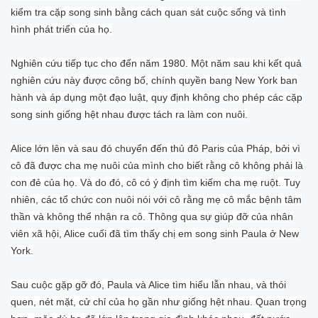
kiểm tra cặp song sinh bằng cách quan sát cuộc sống và tình
hình phát triển của họ.
Nghiên cứu tiếp tục cho đến năm 1980. Một năm sau khi kết quả
nghiên cứu này được công bố, chính quyền bang New York ban
hành và áp dụng một đạo luật, quy định không cho phép các cặp
song sinh giống hệt nhau được tách ra làm con nuôi.
Alice lớn lên và sau đó chuyển đến thủ đô Paris của Pháp, bởi vì
cô đã được cha mẹ nuôi của mình cho biết rằng cô không phải là
con đẻ của họ. Và do đó, cô có ý định tìm kiếm cha mẹ ruột. Tuy
nhiên, các tổ chức con nuôi nói với cô rằng mẹ cô mắc bệnh tâm
thần và không thể nhận ra cô. Thông qua sự giúp đỡ của nhân
viên xã hội, Alice cuối đã tìm thấy chị em song sinh Paula ở New
York.
Sau cuộc gặp gỡ đó, Paula và Alice tìm hiểu lẫn nhau, và thói
quen, nét mặt, cử chỉ của họ gần như giống hệt nhau. Quan trọng