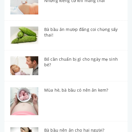
Những kiêng cứ khi mang thai
Bà bầu ăn mướp đắng coi chừng sẩy
thai!
Bố cần chuẩn bị gì cho ngày mẹ sinh
bé?
Mùa hè, bà bầu có nên ăn kem?
Bà bầu nên ăn cho hai người?