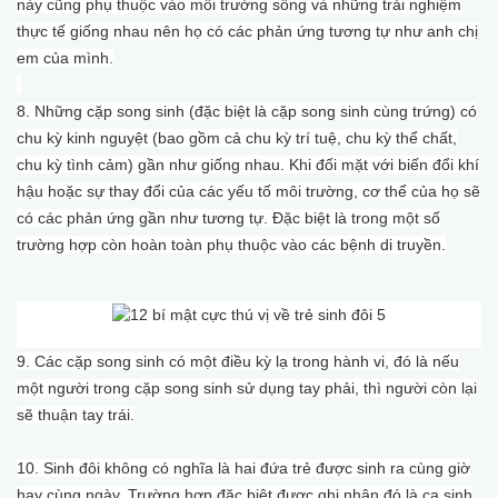
này cũng phụ thuộc vào môi trường sống và những trải nghiệm
thực tế giống nhau nên họ có các phản ứng tương tự như anh chị
em của mình.
8. Những cặp song sinh (đặc biệt là cặp song sinh cùng trứng) có
chu kỳ kinh nguyệt (bao gồm cả chu kỳ trí tuệ, chu kỳ thể chất,
chu kỳ tình cảm) gần như giống nhau. Khi đối mặt với biến đổi khí
hậu hoặc sự thay đổi của các yếu tố môi trường, cơ thể của họ sẽ
có các phản ứng gần như tương tự. Đặc biệt là trong một số
trường hợp còn hoàn toàn phụ thuộc vào các bệnh di truyền.
9. Các cặp song sinh có một điều kỳ lạ trong hành vi, đó là nếu
một người trong cặp song sinh sử dụng tay phải, thì người còn lại
sẽ thuận tay trái.
10. Sinh đôi không có nghĩa là hai đứa trẻ được sinh ra cùng giờ
hay cùng ngày. Trường hợp đặc biệt được ghi nhận đó là ca sinh