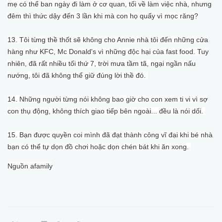
mẹ có thể ban ngày đi làm ở cơ quan, tối về làm việc nhà, nhưng
đêm thì thức dậy đến 3 lần khi mà con họ quấy vì mọc răng?
13. Tôi từng thề thốt sẽ không cho Annie nhà tôi đến những cửa
hàng như KFC, Mc Donald's vì những độc hại của fast food. Tuy
nhiên, đã rất nhiều tối thứ 7, trời mưa tầm tã, ngại ngần nấu
nướng, tôi đã không thể giữ đúng lời thề đó.
14. Những người từng nói không bao giờ cho con xem ti vi vì sợ
con thụ động, không thích giao tiếp bên ngoài... đều là nói dối.
15. Bạn được quyền coi mình đã đạt thành công vĩ đại khi bé nhà
bạn có thể tự dọn đồ chơi hoặc dọn chén bát khi ăn xong.
Nguồn afamily