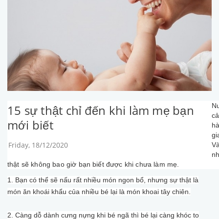
Nu
15 sự thật chỉ đến khi làm mẹ bạn
cả
mới biết
hà
gi
Friday, 18/12/2020
Và
n
thật sẽ không bao giờ bạn biết được khi chưa làm mẹ.
1. Bạn có thể sẽ nấu rất nhiều món ngon bổ, nhưng sự thật là
món ăn khoái khẩu của nhiều bé lại là món khoai tây chiên.
2. Càng dỗ dành cưng nựng khi bé ngã thì bé lại càng khóc to