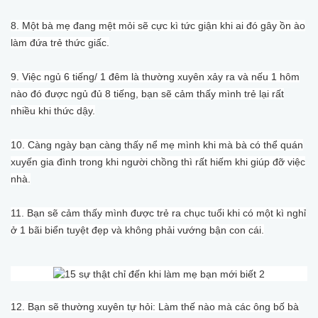
8. Một bà mẹ đang mệt mỏi sẽ cực kì tức giận khi ai đó gây ồn ào
làm đứa trẻ thức giấc.
9. Việc ngủ 6 tiếng/ 1 đêm là thường xuyên xảy ra và nếu 1 hôm
nào đó được ngủ đủ 8 tiếng, bạn sẽ cảm thấy mình trẻ lại rất
nhiều khi thức dậy.
10. Càng ngày bạn càng thấy nể mẹ mình khi mà bà có thể quán
xuyến gia đình trong khi người chồng thì rất hiếm khi giúp đỡ việc
nhà.
11. Bạn sẽ cảm thấy mình được trẻ ra chục tuổi khi có một kì nghỉ
ở 1 bãi biển tuyệt đẹp và không phải vướng bận con cái.
12. Bạn sẽ thường xuyên tự hỏi: Làm thế nào mà các ông bố bà