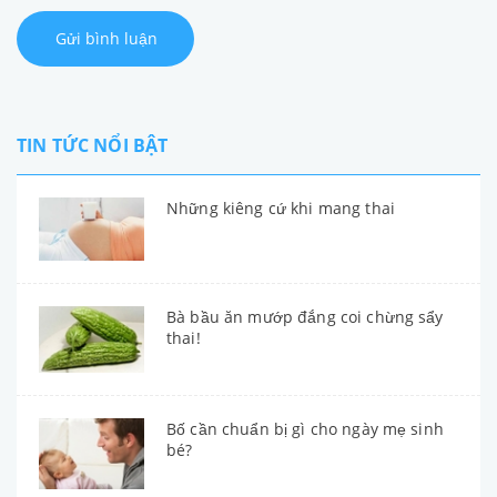
Gửi bình luận
TIN TỨC NỔI BẬT
Những kiêng cứ khi mang thai
Bà bầu ăn mướp đắng coi chừng sẩy
thai!
Bố cần chuẩn bị gì cho ngày mẹ sinh
bé?