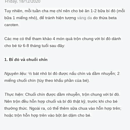
Friday, 18/12/2020
Tuy nhiên, mỗi tuần cha mẹ chỉ nên cho bé ăn 1-2 bữa bí đỏ (mỗi
bữa 1 miếng nhỏ), để tránh hiện tượng
vàng da
do thừa beta
caroten.
Các mẹ có thể tham khảo 4 món quả trộn chung với bí đỏ dành
cho bé từ 6-8 tháng tuổi sau đây:
1. Bí đỏ và chuối chín
Nguyên liệu:
½ bát nhỏ bí đỏ được nấu chín và dầm nhuyễn; 2
miếng chuối chín (tùy theo khẩu phần của bé).
Thực hiện:
Chuối chín được dầm nhuyễn, trộn chung với bí đỏ.
Nên trộn đều hỗn hợp chuối và bí đỏ thật kỹ, trước khi cho bé
thưởng thức. Ngoài ra, có thể thêm sữa chua vào hỗn hợp trên;
hoặc trộn hỗn hợp trên vào bột ăn dặm cho bé.