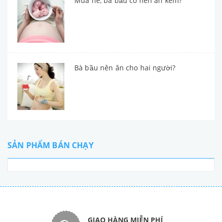
Mùa hè, bà bầu có nên ăn kem?
Bà bầu nên ăn cho hai người?
SẢN PHẨM BÁN CHẠY
GIAO HÀNG MIỄN PHÍ