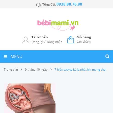
0938.88.76.88
Tổng đài:
Tài khoản
Giỏ hàng
/
sản phẩm
Đăng ký
Đăng nhập
MENU
Trang chủ
9 tháng 10 ngày
7 hiện tượng kỳ lạ nhất khi mang thai