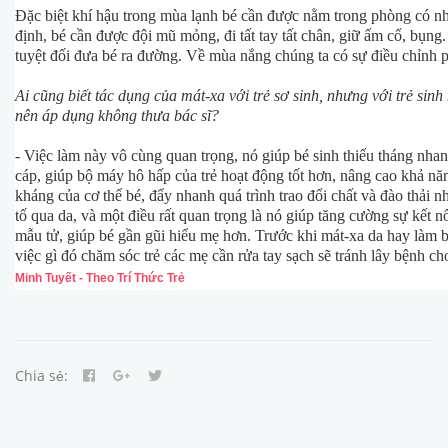
Đặc biệt khí hậu trong mùa lạnh bé cần được nằm trong phòng có nh
định, bé cần được đội mũ mỏng, đi tất tay tất chân, giữ ấm cổ, bụng
tuyệt đối đưa bé ra đường. Về mùa nắng chúng ta có sự điều chỉnh 
Ai cũng biết tác dụng của mát-xa với trẻ sơ sinh, nhưng với trẻ sinh
nên áp dụng không thưa bác sĩ?
- Việc làm này vô cùng quan trọng, nó giúp bé sinh thiếu tháng nha
cáp, giúp bộ máy hô hấp của trẻ hoạt động tốt hơn, nâng cao khả nă
kháng của cơ thể bé, đẩy nhanh quá trình trao đổi chất và đào thải 
tố qua da, và một điều rất quan trọng là nó giúp tăng cường sự kết nố
mẫu tử, giúp bé gần gũi hiểu mẹ hơn. Trước khi mát-xa da hay làm b
việc gì đó chăm sóc trẻ các mẹ cần rửa tay sạch sẽ tránh lây bệnh ch
Minh Tuyết - Theo Trí Thức Trẻ
Chia sẻ: