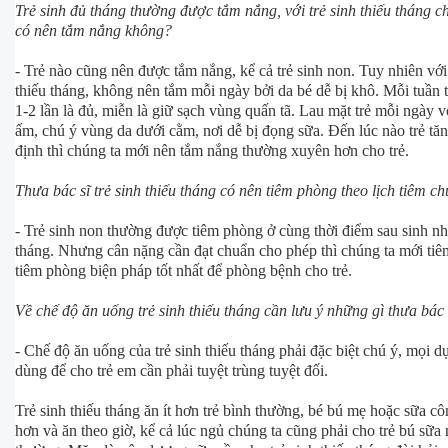
Trẻ sinh đủ tháng thường được tắm nắng, với trẻ sinh thiếu tháng c
có nên tắm nắng không?
- Trẻ nào cũng nên được tắm nắng, kể cả trẻ sinh non. Tuy nhiên với 
thiếu tháng, không nên tắm mỗi ngày bởi da bé dễ bị khô. Mỗi tuần
1-2 lần là đủ, miễn là giữ sạch vùng quấn tã. Lau mặt trẻ mỗi ngày 
ấm, chú ý vùng da dưới cằm, nơi dễ bị đọng sữa. Đến lúc nào trẻ tă
định thì chúng ta mới nên tắm nắng thường xuyên hơn cho trẻ.
Thưa bác sĩ trẻ sinh thiếu tháng có nên tiêm phòng theo lịch tiêm c
- Trẻ sinh non thường được tiêm phòng ở cùng thời điểm sau sinh nh
tháng. Nhưng cân nặng cần đạt chuẩn cho phép thì chúng ta mới tiê
tiêm phòng biện pháp tốt nhất để phòng bệnh cho trẻ.
Về chế độ ăn uống trẻ sinh thiếu tháng cần lưu ý những gì thưa bác 
- Chế độ ăn uống của trẻ sinh thiếu tháng phải đặc biệt chú ý, mọi d
dùng để cho trẻ em cần phải tuyệt trùng tuyệt đối.
Trẻ sinh thiếu tháng ăn ít hơn trẻ bình thường, bé bú mẹ hoặc sữa cô
hơn và ăn theo giờ, kể cả lúc ngủ chúng ta cũng phải cho trẻ bú sữa