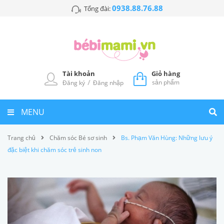
0938.88.76.88
Tổng đài:
Tài khoản
Giỏ hàng
/
sản phẩm
Đăng ký
Đăng nhập
MENU
Trang chủ
Chăm sóc Bé sơ sinh
Bs. Phạm Văn Hùng: Những lưu ý
đặc biệt khi chăm sóc trẻ sinh non