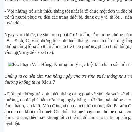
- Với những trẻ sinh thiếu tháng tốt nhất là tổ chức một đơn vị đặc bi
trẻ từ người phục vụ đến các trang thiết bị, dụng cụ y tế, tã lót… riên
tuyệt đối.
Ngay sau khi đẻ,
trẻ sinh non
phải được ủ ấm, nằm trong phòng có n
28 – 35 độ C. Với những trẻ sinh thiếu tháng nên cho nằm trong lồn
không dùng lồng ấp thì ủ ấm cho trẻ theo phương pháp chuột túi (đặt
vào ngực mẹ để da sát da).
Chúng ta có nên tắm rửa hàng ngày cho trẻ sinh thiếu tháng như tr
thường không thưa bác sĩ?
- Đối với những trẻ sinh thiếu tháng càng phải vệ sinh da sạch sẽ như
thường, do đó phải tắm rửa hàng ngày bằng nước ấm, xà phòng cho 
tắm nhanh, lau khô. Mùa đông nên xoa một lớp mỏng dầu Parafin để
ẩm cho da khỏi mất nhiệt. Có nhiều bà mẹ thấy con nhỏ bé quá nên
tắm cho con, điều này không tốt vì thế rất dễ làm cho da bé bị bẩn g
bệnh tật.