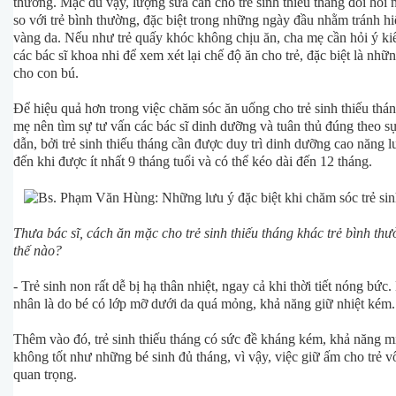
thường. Mặc dù vậy, lượng sữa cần cho trẻ sinh thiếu tháng đòi hỏi 
so với trẻ bình thường, đặc biệt trong những ngày đầu nhằm tránh h
vàng da. Nếu như trẻ quấy khóc không chịu ăn, cha mẹ cần hỏi ý ki
các bác sĩ khoa nhi để xem xét lại chế độ ăn cho trẻ, đặc biệt là nhữ
cho con bú.
Để hiệu quả hơn trong việc chăm sóc ăn uống cho trẻ sinh thiếu thá
mẹ nên tìm sự tư vấn các bác sĩ dinh dưỡng và tuân thủ đúng theo 
dẫn, bởi trẻ sinh thiếu tháng cần được duy trì dinh dưỡng cao năng 
đến khi được ít nhất 9 tháng tuổi và có thể kéo dài đến 12 tháng.
Thưa bác sĩ, cách ăn mặc cho trẻ sinh thiếu tháng khác trẻ bình th
thế nào?
- Trẻ sinh non rất dễ bị hạ thân nhiệt, ngay cả khi thời tiết nóng bứ
nhân là do bé có lớp mỡ dưới da quá mỏng, khả năng giữ nhiệt kém.
Thêm vào đó, trẻ sinh thiếu tháng có sức đề kháng kém, khả năng m
không tốt như những bé sinh đủ tháng, vì vậy, việc giữ ấm cho trẻ 
quan trọng.