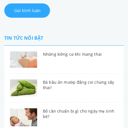
Gửi bình luận
TIN TỨC NỔI BẬT
Những kiêng cứ khi mang thai
Bà bầu ăn mướp đắng coi chừng sẩy
thai!
Bố cần chuẩn bị gì cho ngày mẹ sinh
bé?