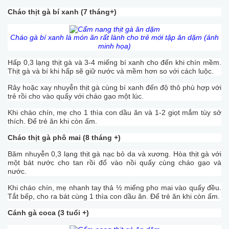
Cháo thịt gà bí xanh (7 tháng+)
Cháo gà bí xanh là món ăn rất lành cho trẻ mới tập ăn dặm (ảnh
minh họa)
Hấp 0,3 lạng thịt gà và 3-4 miếng bí xanh cho đến khi chín mềm.
Thịt gà và bí khi hấp sẽ giữ nước và mềm hơn so với cách luộc.
Rây hoặc xay nhuyễn thịt gà cùng bí xanh đến độ thô phù hợp với
trẻ rồi cho vào quấy với cháo gạo một lúc.
Khi cháo chín, mẹ cho 1 thìa con dầu ăn và 1-2 giọt mắm tùy sở
thích. Để trẻ ăn khi còn ấm.
Cháo thịt gà phô mai (8 tháng +)
Băm nhuyễn 0,3 lạng thịt gà nạc bỏ da và xương. Hòa thịt gà với
một bát nước cho tan rồi đổ vào nồi quấy cùng cháo gạo và
nước.
Khi cháo chín, mẹ nhanh tay thả ½ miếng pho mai vào quấy đều.
Tắt bếp, cho ra bát cùng 1 thìa con dầu ăn. Để trẻ ăn khi còn ấm.
Cánh gà coca (3 tuổi +)