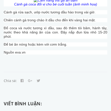
Cánh gà coca đổi vị cho bé cuối tuần (ảnh minh họa)
Cánh gà rửa sạch, ướp nước tương dầu hào trong vài giờ.
Chiên cánh gà trong chảo ít dầu cho đến khi vàng hai mặt.
Đổ coca và nước tương xì dầu, sau đó thêm tỏi băm, hành tây,
nước theo khả năng ăn của con. Đậy nắp đun lửa nhỏ 15-20
phút.
Để bé ăn nóng hoặc kèm với cơm trắng.
Nguồn eva.vn
Chia sẻ:
VIẾT BÌNH LUẬN: