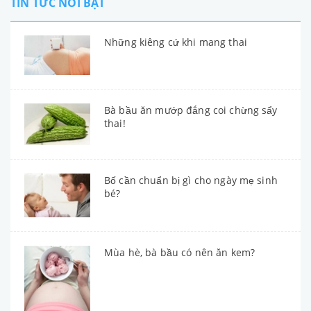
TIN TỨC NỔI BẬT
Những kiêng cứ khi mang thai
Bà bầu ăn mướp đắng coi chừng sẩy
thai!
Bố cần chuẩn bị gì cho ngày mẹ sinh
bé?
Mùa hè, bà bầu có nên ăn kem?