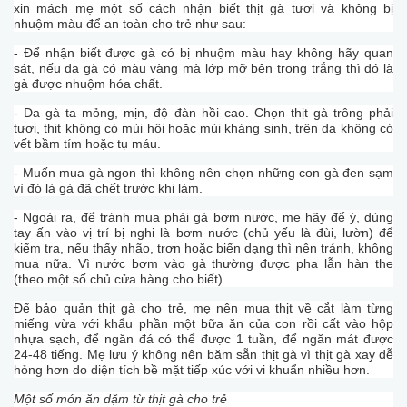
xin mách mẹ một số cách nhận biết thịt gà tươi và không bị
nhuộm màu để an toàn cho trẻ như sau:
- Để nhận biết được gà có bị nhuộm màu hay không hãy quan
sát, nếu da gà có màu vàng mà lớp mỡ bên trong trắng thì đó là
gà được nhuộm hóa chất.
- Da gà ta mỏng, mịn, độ đàn hồi cao. Chọn thịt gà trông phải
tươi, thịt không có mùi hôi hoặc mùi kháng sinh, trên da không có
vết bầm tím hoặc tụ máu.
- Muốn mua gà ngon thì không nên chọn những con gà đen sạm
vì đó là gà đã chết trước khi làm.
- Ngoài ra, để tránh mua phải gà bơm nước, mẹ hãy để ý, dùng
tay ấn vào vị trí bị nghi là bơm nước (chủ yếu là đùi, lườn) để
kiểm tra, nếu thấy nhão, trơn hoặc biến dạng thì nên tránh, không
mua nữa. Vì nước bơm vào gà thường được pha lẫn hàn the
(theo một số chủ cửa hàng cho biết).
Để bảo quản thịt gà cho trẻ, mẹ nên mua thịt về cắt làm từng
miếng vừa với khẩu phần một bữa ăn của con rồi cất vào hộp
nhựa sạch, để ngăn đá có thể được 1 tuần, để ngăn mát được
24-48 tiếng. Mẹ lưu ý không nên băm sẵn thịt gà vì thịt gà xay dễ
hỏng hơn do diện tích bề mặt tiếp xúc với vi khuẩn nhiều hơn.
Một số món ăn dặm từ thịt gà cho trẻ