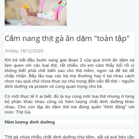
Cẩm nang thịt gà ăn dặm "toàn tập"
Friday, 18/12/2020
Khi trẻ bắt đầu bước sang giai đoạn 2 của quá trình ăn dặm và
làm quen với các loại thịt, rất nhiều chị em cảm thấy bối rối vì
không biết phải chế biến sao cho thịt mềm, ngon và để bé dễ
chấp nhận. Bấy lâu nay các bà mẹ thường hay rỉ tai nhau cách
chọn rau quả chứ chưa thực sự chú trọng đến vấn đề thịt – nguồn
dinh dưỡng và protein vô cùng quan trọng cho bé.
Có một thực tế ít ai biết, đó là tuy cùng một loại thịt nhưng ở từng
bộ phận khác nhau cũng có hàm lượng chất dinh dưỡng khác
nhau. Cho con tập ăn dặm thịt mẹ đừng quên “khởi động” với
món: Thịt Gà
Hàm lượng dinh dưỡng
Thịt gà chứa nhiều chất dinh dưỡng như kẽm, sắt và axit béo cần