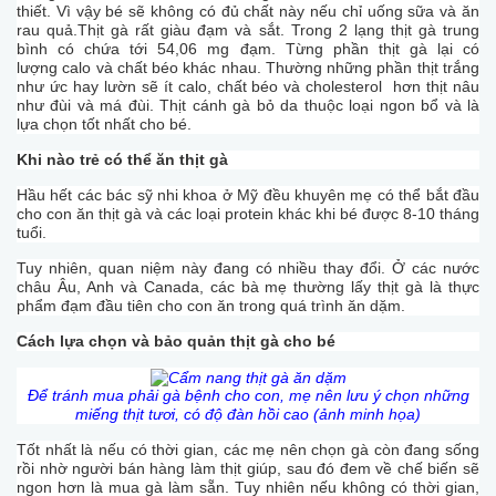
thiết. Vì vậy bé sẽ không có đủ chất này nếu chỉ uống sữa và ăn
rau quả.Thịt gà rất giàu đạm và sắt. Trong 2 lạng thịt gà trung
bình có chứa tới 54,06 mg đạm. Từng phần thịt gà lại có
lượng calo và chất béo khác nhau. Thường những phần thịt trắng
như ức hay lườn sẽ ít calo, chất béo và cholesterol hơn thịt nâu
như đùi và má đùi. Thịt cánh gà bỏ da thuộc loại ngon bổ và là
lựa chọn tốt nhất cho bé.
Khi nào trẻ có thể ăn thịt gà
Hầu hết các bác sỹ nhi khoa ở Mỹ đều khuyên mẹ có thể bắt đầu
cho con ăn thịt gà và các loại protein khác khi bé được 8-10 tháng
tuổi.
Tuy nhiên, quan niệm này đang có nhiều thay đổi. Ở các nước
châu Âu, Anh và Canada, các bà mẹ thường lấy thịt gà là thực
phẩm đạm đầu tiên cho con ăn trong quá trình ăn dặm.
Cách lựa chọn và bảo quản thịt gà cho bé
Để tránh mua phải gà bệnh cho con, mẹ nên lưu ý chọn những
miếng thịt tươi, có độ đàn hồi cao (ảnh minh họa)
Tốt nhất là nếu có thời gian, các mẹ nên chọn gà còn đang sống
rồi nhờ người bán hàng làm thịt giúp, sau đó đem về chế biến sẽ
ngon hơn là mua gà làm sẵn. Tuy nhiên nếu không có thời gian,