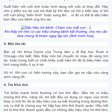
Xuất hiện nốt ruồi mới hoặc hình dạng nốt ruồi cũ thay đổi: Hãy
chú ý kiểm tra da của trẻ thật kỹ khi tắm và hỏi ý kiến bác sĩ khi
nốt ruồi bỗng “biến hình” hoặc sưng lên… vì đó có thể là dấu hiệu
ban đầu của bệnh ung thư da.
Khi thấy trẻ nhỏ có các triệu chứng bệnh bất thường, cha mẹ cần
đưa chúng đi khám ngay lập tức (Ảnh minh họa).
3. Môi tím tái
Bác sỹ nhi khoa Carrie của Trung tâm y tế Đại học Rush ở
Chicago cho biết: Nếu thấy môi trẻ chuyển từ màu đỏ sang tím
tái, hoặc trong lưỡi có chất nhầy xuất hiện thì đó là biểu hiện của
tình trạng thiếu ô xy ở trẻ.
Xử trí:
Khi con có hiện tượng này, bạn cần gọi xe cấp cứu càng
sớm càng tốt.
4. Trẻ Khó thở
Trẻ khỏe mạnh bình thường có hơi thở đều. Nếu trẻ có triệu
chứng thở khó, nặng nề, trẻ bắt đầu sử dụng cơ ngực của mình
thay vì mũi thì đó là dấu hiệu của sự bất thường trong đường thở,
mà cụ thể là chứng suy hô hấp hay khó thở thanh quản. Hầu hết
trẻ bị khó thở thanh quản đều có những dấu hiệu như hít thở khó,