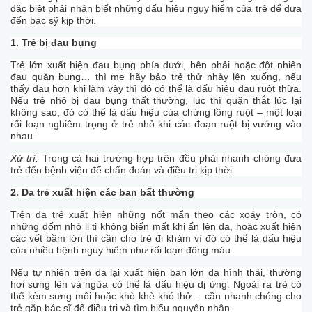
đặc biệt phải nhận biết những dấu hiệu nguy hiểm của trẻ để đưa
đến bác sỹ kịp thời.
1. Trẻ bị đau bụng
Trẻ lớn xuất hiện đau bụng phía dưới, bên phải hoặc đột nhiên
đau quặn bụng… thì mẹ hãy bảo trẻ thử nhảy lên xuống, nếu
thấy đau hơn khi làm vậy thì đó có thể là dấu hiệu đau ruột thừa.
Nếu trẻ nhỏ bị đau bụng thất thường, lúc thì quặn thắt lúc lại
không sao, đó có thể là dấu hiệu của chứng lồng ruột – một loại
rối loạn nghiêm trọng ở trẻ nhỏ khi các đoạn ruột bị vướng vào
nhau.
Xử trí:
Trong cả hai trường hợp trên đều phải nhanh chóng đưa
trẻ đến bệnh viện để chẩn đoán và điều trị kịp thời.
2. Da trẻ xuất hiện các ban bất thường
Trên da trẻ xuất hiện những nốt mẩn theo các xoáy tròn, có
những đốm nhỏ li ti không biến mất khi ấn lên da, hoặc xuất hiện
các vết bầm lớn thì cần cho trẻ đi khám vì đó có thể là dấu hiệu
của nhiều bệnh nguy hiểm như rối loạn đông máu.
Nếu tự nhiên trên da lại xuất hiện ban lớn đa hình thái, thường
hơi sưng lên và ngứa có thể là dấu hiệu dị ứng. Ngoài ra trẻ có
thể kèm sưng môi hoặc khò khè khó thở… cần nhanh chóng cho
trẻ gặp bác sĩ để điều trị và tìm hiểu nguyên nhân.