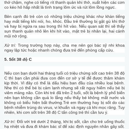
thở chậm, nghe có tiếng rít thanh quản khi thở, xuất hiện các cơn
co kéo hô hấp nhất là tình trạng lõm ức và rút lõm lồng ngực.
Bên cạnh đó trẻ còn có những triệu chứng khác như khàn tiếng
hay mất tiếng khi nói, ho, khóc. Đầu trẻ thường bị gật gù khi thở
và hay bị ngửa ra sau trong thì hít vào. Nếu quan sát thì sẽ thấy
sụn thanh quản nhô lên khi hít vào, mặt trẻ bị nhăn lại, hai cánh
mũi nở rộng.
Xử trí:
Trong trường hợp này, cha mẹ nên gọi bác sỹ nhi khoa
ngay lập tức hoặc nhanh chóng đưa trẻ đến phòng cấp cứu.
5. Sốt 38 độ C
Nếu con bạn dưới hai tháng tuổi có triệu chứng sốt cao trên 38 độ
C thì bạn cần phải đưa con đến cơ sở y tế để được thăm khám
kịp thời. Vì đây có thể là dấu hiệu ban đầu của nhiều loại bệnh.
Nhẹ thì có thể bé bị cảm lạnh nhưng sẽ rất nguy hiểm nếu bé bị
viêm màng não. Còn khi trẻ đã trên 2 tuổi, sốt là bệnh lý phổ biến
nên bạn không cần quá lo lắng nếu thấy bé không mất nước và
không có biểu hiện bất thường.Trẻ em thường hay bị sốt do các
bệnh nhiễm trùng do virus, vi khuẩn và ngay cả khi mọc răng. Tuy
nhiên, khi cơn sốt trên 38 độ C tấn công trẻ thì cần lưu ý.
Xử trí:
Đối với trẻ dưới 2 tháng, khi bị sốt, cần cho trẻ uống thuốc
hạ nhiệt và đưa đi khám bác sĩ để xác định nguyên nhân gây sốt.