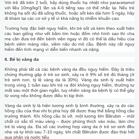
Với trẻ đã trên 2 tuổi, hãy dùng thuốc hạ nhiệt như paracetamol
với liều 10mg/kg/1 lần và 4-6 tiếng sau có thể nhắc lại. Nếu trẻ
không hạ sốt dù đã uống thuốc, hoặc sốt kéo dài hơn 5 ngày, hãy
đi khám tại các cơ sở y tế vì khả năng bị nhiễm khuẩn cao.
Trường hợp đặc biệt nguy hiểm, khi trẻ sốt và kèm theo xuất hiện
các ban giống như vết bầm tím hoặc đốm nhỏ hình sao thì cha
mẹ cần đưa trẻ đến bệnh viện ngay vì đó có thể là dấu hiệu của
bệnh viêm màng não, viêm não do mô cầu. Bệnh này rất nguy
hiểm đến tính mạng vì diễn biến nhanh và nặng.
6. Bé bị vàng da
Không phải tất cả các bệnh vàng da đều nguy hiểm. Đây là triệu
chứng thường gặp ở trẻ sơ sinh, xảy ra ở 9% số trẻ đủ tháng (ở
trẻ sinh non, tỷ lệ vàng da là 30%). Vàng da sinh lý xuất hiện
trong vòng 1 tuần sau khi trẻ ra đời không nguy hiểm, thường tự
mất sau một thời gian ngắn, tuy nhiên vàng da bệnh lý có thể gây
tử vong nếu không được điều trị kịp thời.
Vàng da sinh lý là hiện tượng sinh lý bình thường, xảy ra do các
hồng cầu của thai nhi bị phá hủy để được thay thế bằng hồng cầu
trưởng thành. Khi hồng cầu bị vỡ, một lượng lớn Bilirubin – một
chất có sắc tố màu vàng – được phóng thích vào máu, làm cho
trẻ bị vàng da. Đa số các trường hợp vàng da ở trẻ sơ sinh đều
nhẹ và tự khỏi sau 7-10 ngày, khi chất Bilirubin được đào thải hết
qua phân và nước tiểu.