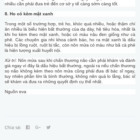
nhiều cần phải đưa trẻ đến cơ sở y tế càng sớm càng tốt.
8. Ho có kèm mật xanh
Trong một số trường hợp, trẻ ho, khóc quá nhiều, hoặc thậm chí
ăn nhiều là biểu hiện bất thường của dạ dày, hệ tiêu hóa, nhất là
khi ho kèm theo mật xanh, hoặc có màu nâu đen giống như cà
phê. Các chuyên gia nhi khoa cảnh báo, ho ra mật xanh là dấu
hiệu bị lồng ruột, ruột bị tắc, còn nôn mửa có màu như bã cà phê
là hiện tượng xuất huyết nội.
Xử trí:
Nôn mửa sau khi chấn thương não cần phải khám và đánh
giá ngay vì đây là dấu hiệu bất thường, ngoài ra nếu chấn thương
sọ não không kèm theo nôn mửa cũng phải đưa đi bác sĩ ngay,
tuy nhiên phần lớn là bình thường, không nên quá lo lắng, bác sĩ
sẽ khám và đưa ra những quyết định cụ thể nhất.
Nguồn eva
Chia sẻ: