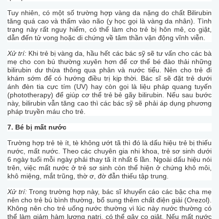
Tuy nhiên, có một số trường hợp vàng da nặng do chất Bilirubin
tăng quá cao và thấm vào não (y học gọi là vàng da nhân). Tình
trạng này rất nguy hiểm, có thể làm cho trẻ bị hôn mê, co giật,
dẫn đến tử vong hoặc di chứng về tâm thần vận động vĩnh viễn.
Xử trí:
Khi trẻ bị vàng da, hầu hết các bác sỹ sẽ tư vấn cho các bà
mẹ cho con bú thường xuyên hơn để cơ thể bé đào thải những
bilirubin dư thừa thông qua phân và nước tiểu. Nên cho trẻ đi
khám sớm để có hướng điều trị kịp thời. Bác sĩ sẽ đặt trẻ dưới
ánh đèn tia cực tím (UV) hay còn gọi là liệu pháp quang tuyến
(phototherapy) để giúp cơ thể trẻ bẻ gãy bilirubin. Nếu sau bước
này, bilirubin vẫn tăng cao thì các bác sỹ sẽ phải áp dụng phương
pháp truyền máu cho trẻ.
7. Bé bị mất nước
Trường hợp trẻ tè ít, tè không ướt tã thì đó là dấu hiệu trẻ bị thiếu
nước, mất nước. Theo các chuyên gia nhi khoa, trẻ sơ sinh dưới
6 ngày tuổi mỗi ngày phải thay tã ít nhất 6 lần. Ngoài dấu hiệu nói
trên, việc mất nước ở trẻ sơ sinh còn thể hiện ở chứng khô môi,
khô miệng, mắt trũng, thờ ơ, đờ đẫn thiếu tập trung.
Xử trí:
Trong trường hợp này, bác sĩ khuyến cáo các bậc cha mẹ
nên cho trẻ bú bình thường, bổ sung thêm chất điện giải (Orezol).
Không nên cho trẻ uống nước thường vì lúc này nước thường có
thể làm giảm hàm lượng natri, có thể gây co giật. Nếu mất nước