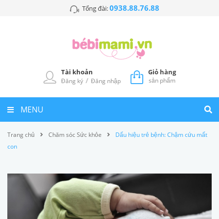
0938.88.76.88
Tổng đài:
Tài khoản
Giỏ hàng
/
sản phẩm
Đăng ký
Đăng nhập
MENU
Trang chủ
Chăm sóc Sức khỏe
Dấu hiệu trẻ bệnh: Chậm cứu mất
con