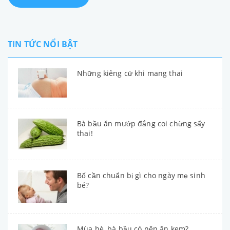
TIN TỨC NỔI BẬT
Những kiêng cứ khi mang thai
Bà bầu ăn mướp đắng coi chừng sẩy
thai!
Bố cần chuẩn bị gì cho ngày mẹ sinh
bé?
Mùa hè, bà bầu có nên ăn kem?