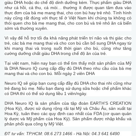
giàu DHA hoặc do chế độ dinh dưỡng kém. Thực phẩm giàu DHA
như cá hồi, cá thu, cá mòi… thường ít được quan tâm đưa vào
thực đơn của bà mẹ mang thai, cho con bú hay trẻ nhỏ. Tình hình
này cũng rất đúng với thực tế ở Việt Nam khi chúng ta không có
thói quen cho bà mẹ mang thai, cho con bú và trẻ nhỏ ăn cá biển
sớm và thường xuyên.
Vì vậy để hỗ trợ tối đa khả năng phát triển trí não và thị giác cho
trẻ, các bà mẹ mang thai và cho con bú cần bổ sung DHA ngay từ
khi mang thai và trong suốt thời gian cho bú, cũng như tăng
cường dưỡng chất giàu DHA trong chế độ ăn của trẻ.
Tại việt nam, hiện nay bạn có thể tìm thấy một sản phẩm của Mỹ
là DHA Neuro IQ cung cấp đầy đủ DHA theo nhu cầu của bà mẹ
mang thai và cho con bú. Mỗi ngày 2 viên DHA
Neuro IQ sẽ giúp bạn cung cấp đầy đủ DHA cho thai nhi cũng như
trẻ đang bú mẹ. Nếu bạn đang sử dụng sữa hoặc chế phẩm khác
có DHA thì có thể sử dụng liều 1 viên/ngày.
DHA Neuro IQ là sản phẩm của tập đoàn EARTH’S CREATION
(Hoa Kỳ), được sử dụng rộng rãi tại Mỹ và Châu Âu, sản xuất tại
Hoa Kỳ, tuân theo các quy định cao nhất của FDA (cơ quan quản
lý dược và Mỹ phẩm của Hoa Kỳ). Sản phẩm được nhập khẩu và
phân phối qua công ty Mỹ Việt.
ĐT tư vấn: TP.HCM: 08.6 273 1466 - Hà Nội: 04.3 641 6490