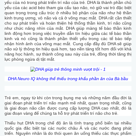
yếu của nó trong phát triển trí não của trẻ. DHA là thành phần chủ
yếu của các acid béo tham gia cấu tạo não, nó giữ vai trò đặc biệt
quan trọng trong cấu trúc ở nhiều bộ phận của não như hệ thần
kinh trung ương, vỏ não và cả ở võng mạc mắt. DHA rất cần thiết
cho sự phát triển và hoàn thiện hệ thống thần kinh, trí não cũng
như chức năng nhìn của mắt. DHA giúp màng tế bào thần kinh
linh động hơn trong việc truyền dẫn tín hiệu giữa các tế bào thần
kinh và nó cũng là thành phần thiết yếu trong các tế bào tiếp
nhận hình ảnh của võng mạc mắt. Cung cấp đầy đủ DHA sẽ giúp
não xử lý thông tin hiệu quả hơn, tạo nền tảng tốt hơn đối với khả
năng học hành, sự thành công sau này của trẻ, đồng thời tăng thị
lực phòng ngừa dị tật mắt.
DHA Neuro IQ không thể thiếu trong khẩu phần ăn của Bà bầu
Trẻ em, ngay từ khi còn trong bụng mẹ và những năm đầu đời là
giai đoạn phát triển trí não mạnh mẽ nhất, quan trọng nhất, cũng
là giai đoạn não cần được cung cấp lượng DHA cao nhất, đó là
giai đoạn vàng để chúng ta hỗ trợ phát triển trí não cho trẻ.
Thiếu hụt DHA trong chế độ ăn là tình trạng phổ biến tại nhiều
quốc gia đăc biệt tại các nước châu Á và các nước đang phát
triển. Nguyên nhân là do thói quen ăn uống thiếu các thực phẩm