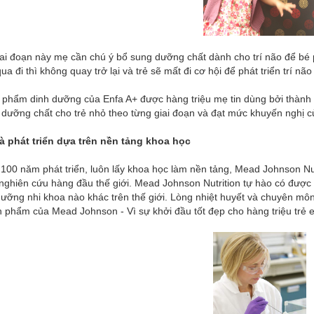
ai đoạn này mẹ cần chú ý bổ sung dưỡng chất dành cho trí não để bé p
ua đi thì không quay trở lại và trẻ sẽ mất đi cơ hội để phát triển trí não
 phẩm dinh dưỡng của Enfa A+ được hàng triệu mẹ tin dùng bởi thành 
dưỡng chất cho trẻ nhỏ theo từng giai đoạn và đạt mức khuyến nghị c
và phát triển dựa trên nền tảng khoa học
100 năm phát triển, luôn lấy khoa học làm nền tảng, Mead Johnson Nut
nghiên cứu hàng đầu thế giới. Mead Johnson Nutrition tự hào có được
dưỡng nhi khoa nào khác trên thế giới. Lòng nhiệt huyết và chuyên mô
 phẩm của Mead Johnson - Vì sự khởi đầu tốt đẹp cho hàng triệu trẻ 