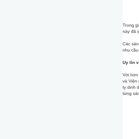
Trong gi
này đã q
Các sản
nhu cầu 
Uy tín 
Với hơn 
và Viện 
ty dinh 
từng sản