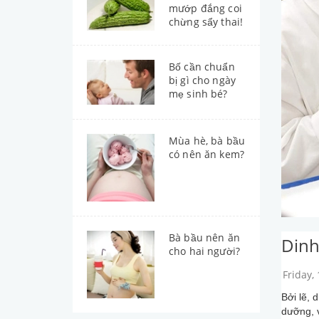
mướp đắng coi
chừng sẩy thai!
Bố cần chuẩn
bị gì cho ngày
mẹ sinh bé?
Mùa hè, bà bầu
có nên ăn kem?
Bà bầu nên ăn
Dinh
cho hai người?
Friday,
Bởi lẽ, 
dưỡng, 