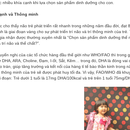
c nhiều khía cạnh khi lựa chọn sản phẩm dinh dưỡng cho con.
ạnh và Thông minh
 cho thấy não trẻ phát triển rất nhanh trong những năm đầu đời, đạt 8
h là giai đoạn vàng cho sự phát triển trí não và trí thông minh của tr
gia nhận được thường xuyên nhất là “Chọn sản phẩm dinh dưỡng thế n
a trí não và thể chất?”.
uyến nghị của các tổ chức hàng đầu thế giới như WHO/FAO thì trong g
 DHA, ARA, Choline, Đạm, I-ốt, Sắt, Kẽm… trong đó, DHA là đóng vai 
 trán, giúp tăng trưởng và kết nối của hàng tỉ tế bào thần kinh trong nã
í thông minh của trẻ sẽ được phát huy tối đa. Vì vậy, FAO/WHO đã kh
i đoạn: Trẻ dưới 1 tuổi là 17mg DHA/100kcal và trẻ trên 1 tuổi 75mg/