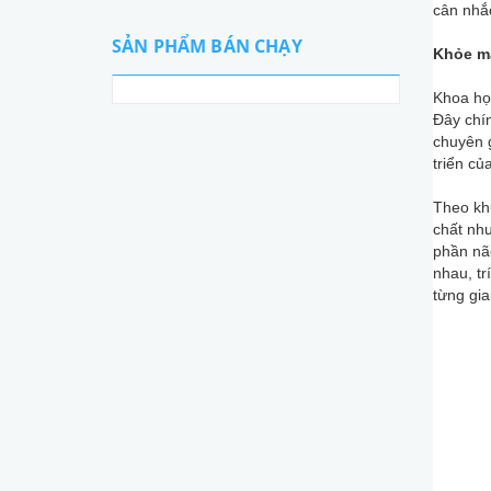
cân nhắ
SẢN PHẨM BÁN CHẠY
Khỏe m
Khoa học
Đây chín
chuyên 
triển củ
Theo kh
chất như
phần não
nhau, tr
từng gia