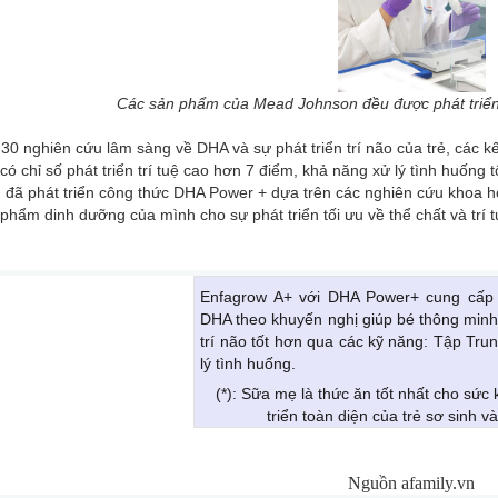
Các sản phẩm của Mead Johnson đều được phát triển
30 nghiên cứu lâm sàng về DHA và sự phát triển trí não của trẻ, các k
, có chỉ số phát triển trí tuệ cao hơn 7 điểm, khả năng xử lý tình huốn
 đã phát triển công thức DHA Power + dựa trên các nghiên cứu khoa 
phẩm dinh dưỡng của mình cho sự phát triển tối ưu về thể chất và trí 
Enfagrow A+ với DHA Power+ cung cấp
DHA theo khuyến nghị giúp bé thông minh 
trí não tốt hơn qua các kỹ năng: Tập Tru
lý tình huống.
(*): Sữa mẹ là thức ăn tốt nhất cho sức
triển toàn diện của trẻ sơ sinh và
Nguồn afamily.vn