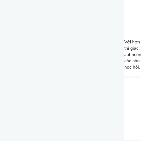
Với hơn 
thị giác
Johnson
các sản 
học hỏi.