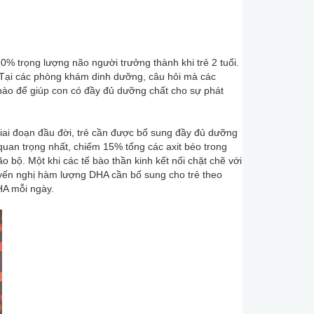
0% trọng lượng não người trưởng thành khi trẻ 2 tuổi.
ẻ. Tại các phòng khám dinh dưỡng, câu hỏi mà các
ào để giúp con có đầy đủ dưỡng chất cho sự phát
iai đoạn đầu đời, trẻ cần được bổ sung đầy đủ dưỡng
quan trọng nhất, chiếm 15% tổng các axit béo trong
o bộ. Một khi các tế bào thần kinh kết nối chặt chẽ với
uyến nghị hàm lượng DHA cần bổ sung cho trẻ theo
DHA mỗi ngày.