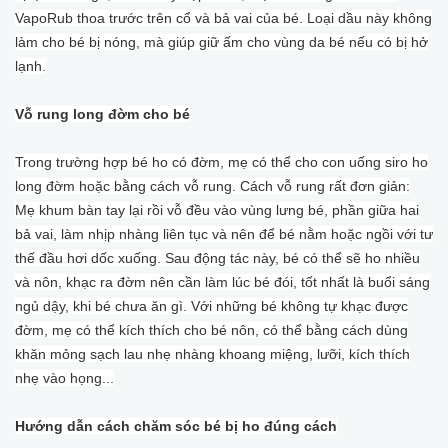
VapoRub thoa trước trên cổ và bả vai của bé. Loại dầu này không
làm cho bé bị nóng, mà giúp giữ ấm cho vùng da bé nếu có bị hở
lạnh.
Vỗ rung long đờm cho bé
Trong trường hợp bé ho có đờm, mẹ có thể cho con uống siro ho
long đờm hoặc bằng cách vỗ rung. Cách vỗ rung rất đơn giản:
Mẹ khum bàn tay lại rồi vỗ đều vào vùng lưng bé, phần giữa hai
bả vai, làm nhịp nhàng liên tục và nên để bé nằm hoặc ngồi với tư
thế đầu hơi dốc xuống. Sau động tác này, bé có thể sẽ ho nhiều
và nôn, khạc ra đờm nên cần làm lúc bé đói, tốt nhất là buổi sáng
ngủ dậy, khi bé chưa ăn gì. Với những bé không tự khạc được
đờm, mẹ có thể kích thích cho bé nôn, có thể bằng cách dùng
khăn mỏng sạch lau nhẹ nhàng khoang miệng, lưỡi, kích thích
nhẹ vào họng...
Hướng dẫn cách chăm sóc bé bị ho đúng cách