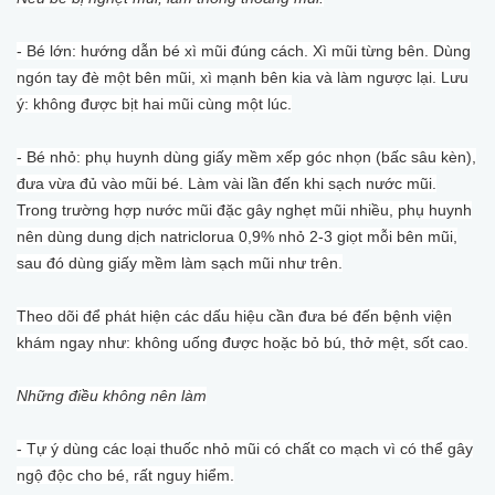
- Bé lớn: hướng dẫn bé xì mũi đúng cách. Xì mũi từng bên. Dùng
ngón tay đè một bên mũi, xì mạnh bên kia và làm ngược lại. Lưu
ý: không được bịt hai mũi cùng một lúc.
- Bé nhỏ: phụ huynh dùng giấy mềm xếp góc nhọn (bấc sâu kèn),
đưa vừa đủ vào mũi bé. Làm vài lần đến khi sạch nước mũi.
Trong trường hợp nước mũi đặc gây nghẹt mũi nhiều, phụ huynh
nên dùng dung dịch natriclorua 0,9% nhỏ 2-3 giọt mỗi bên mũi,
sau đó dùng giấy mềm làm sạch mũi như trên.
Theo dõi để phát hiện các dấu hiệu cần đưa bé đến bệnh viện
khám ngay như: không uống được hoặc bỏ bú, thở mệt, sốt cao.
Những điều không nên làm
- Tự ý dùng các loại thuốc nhỏ mũi có chất co mạch vì có thể gây
ngộ độc cho bé, rất nguy hiểm.