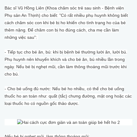
Bác sĩ Vũ Hồng Liên (Khoa chăm sóc trẻ sau sinh - Bệnh viện
Phụ sản An Thịnh) cho biết: "Có rất nhiều phụ huynh không biết
cách chăm sóc con khi bé bị ho khiến cho tình trạng ho của bé
thêm nặng. Để chăm con bị ho đúng cách, cha mẹ cần làm
những việc sau":
- Tiếp tục cho bé ăn, bú: khi bị bệnh bé thường lười ăn, lười bú.
Phụ huynh nên khuyến khích và cho bé ăn, bú nhiều lần trong
ngày. Nếu bé bị nghẹt mũi, cần làm thông thoáng mũi trước khi
cho bú.
- Cho bé uống đủ nước: Nếu bé ho nhiều, có thể cho bé uống
thuốc ho an toàn như: quất (tắc) chưng đường, mật ong hoặc các
loại thuốc ho có nguồn gốc thảo dược.
Nếu bé bị nghẹt mũi, làm thông thoáng mũi: