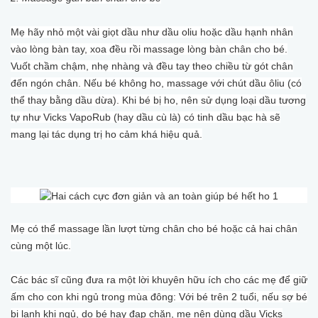
Mẹ hãy nhỏ một vài giọt dầu như dầu oliu hoặc dầu hạnh nhân
vào lòng bàn tay, xoa đều rồi massage lòng bàn chân cho bé.
Vuốt chầm chậm, nhẹ nhàng và đều tay theo chiều từ gót chân
đến ngón chân. Nếu bé không ho, massage với chút dầu ôliu (có
thể thay bằng dầu dừa). Khi bé bị ho, nên sử dụng loại dầu tương
tự như Vicks VapoRub (hay dầu cù là) có tinh dầu bạc hà sẽ
mang lại tác dụng trị ho cảm khá hiệu quả.
Mẹ có thể massage lần lượt từng chân cho bé hoặc cả hai chân
cùng một lúc.
Các bác sĩ cũng đưa ra một lời khuyên hữu ích cho các mẹ để giữ
ấm cho con khi ngủ trong mùa đông: Với bé trên 2 tuổi, nếu sợ bé
bị lạnh khi ngủ, do bé hay đạp chăn, mẹ nên dùng dầu Vicks