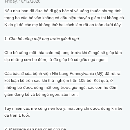
Friday, 18/12/2020
Nếu như bạn đã đưa bé đi gặp bác sĩ và uống thuốc nhưng tình
trạng ho của bé vẫn không có dấu hiệu thuyên giảm thì không có
lý do gì để các mẹ không thử hai cách làm rất an toàn dưới đây.
1. Cho bé uống mật ong trước giờ đi ngủ
Cho bé uống một thìa cafe mật ong trước khi đi ngủ sẽ giúp làm
dịu những cơn ho đêm, từ đó giúp bé có giấc ngủ ngon.
Các bác sĩ của bệnh viện Nhi bang Pennsylvania (Mỹ) đã rút ra
kết luận kể trên sau khi thử nghiệm trên 105 bé. Kết quả, ở
những bé được uống mật ong trước giờ ngủ, các cơn ho đêm
giảm đáng kể và bé ngủ ngon, sâu hơn.
Tuy nhiên các mẹ cũng nên lưu ý, mật ong chỉ được dùng khi bé
đã trên 1 tuổi.
2. Massage gan bàn chân cho bé