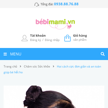
0938.88.76.88
Tổng đài:
Tài khoản
Giỏ hàng
/
sản phẩm
Đăng ký
Đăng nhập
MENU
Trang chủ
Chăm sóc Sức khỏe
Hai cách cực đơn giản và an toàn
giúp bé hết ho