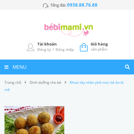
0938.88.76.88
Tổng đài:
Tài khoản
Giỏ hàng
/
sản phẩm
Đăng ký
Đăng nhập
MENU
Trang chủ
Dinh dưỡng cho bé
Khoai tây nhân phô mai: bé ăn là
mê