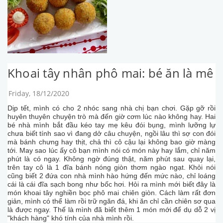
Khoai tây nhân phô mai: bé ăn là mê
Friday, 18/12/2020
Dịp tết, mình có cho 2 nhóc sang nhà chị bạn chơi. Gặp gỡ rồi
huyên thuyên chuyện trò mà đến giờ cơm lúc nào không hay. Hai
bé nhà mình bắt đầu kéo tay mẹ kêu đói bụng, mình lưỡng lự
chưa biết tính sao vì đang dở câu chuyện, ngồi lâu thì sợ con đói
mà bánh chưng hay thịt, chả thì cô cậu lại không bao giờ màng
tới. May sao lúc ấy cô bạn mình nói có món này hay lắm, chỉ năm
phút là có ngay. Không ngờ đúng thật, năm phút sau quay lại,
trên tay cô là 1 đĩa bánh nóng giòn thơm ngào ngạt. Khỏi nói
cũng biết 2 đứa con nhà mình hào hứng đến mức nào, chỉ loáng
cái là cái đĩa sạch bong như bốc hơi. Hỏi ra mình mới biết đây là
món khoai tây nghiền bọc phô mai chiên giòn. Cách làm rất đơn
giản, mình có thể làm rồi trữ ngăn đá, khi ăn chỉ cần chiên sơ qua
là được ngay. Thế là mình đã biết thêm 1 món mới để dụ dỗ 2 vị
"khách hàng" khó tính của nhà mình rồi.