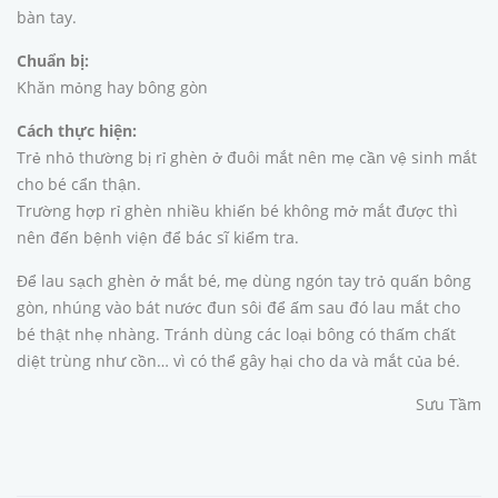
bàn tay.
Chuẩn bị:
Khăn mỏng hay bông gòn
Cách thực hiện:
Trẻ nhỏ thường bị rỉ ghèn ở đuôi mắt nên mẹ cần vệ sinh mắt
cho bé cẩn thận.
Trường hợp rỉ ghèn nhiều khiến bé không mở mắt được thì
nên đến bệnh viện để bác sĩ kiểm tra.
Để lau sạch ghèn ở mắt bé, mẹ dùng ngón tay trỏ quấn bông
gòn, nhúng vào bát nước đun sôi để ấm sau đó lau mắt cho
bé thật nhẹ nhàng. Tránh dùng các loại bông có thấm chất
diệt trùng như cồn… vì có thể gây hại cho da và mắt của bé.
Sưu Tầm