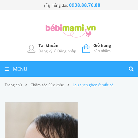
0938.88.76.88
Tổng đài:
Tài khoản
Giỏ hàng
/
sản phẩm
Đăng ký
Đăng nhập
MENU
Trang chủ
Chăm sóc Sức khỏe
Lau sạch ghèn ở mắt bé