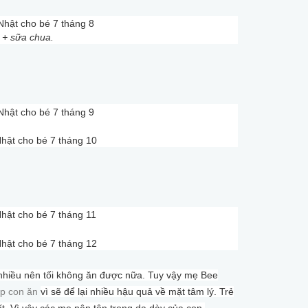
 + sữa chua.
nhiều nên tối không ăn được nữa. Tuy vậy mẹ Bee
p con ăn
vì sẽ để lại nhiều hậu quả về mặt tâm lý. Trẻ
t. Vì vậy các mẹ nên tôn trọng dạ dày của con.