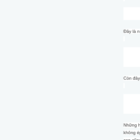
Đây là n
Còn đây
Những h
không é
con cũng