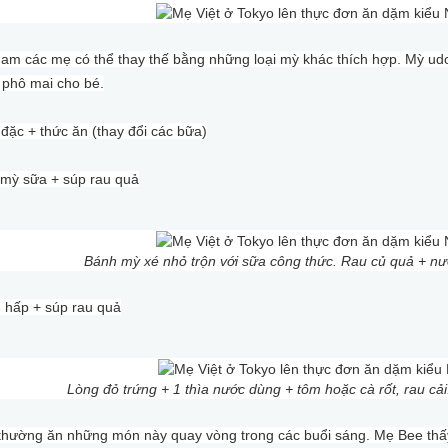
Nam các mẹ có thể thay thế bằng những loại mỳ khác thích hợp. Mỳ ud
phô mai cho bé.
đặc + thức ăn (thay đổi các bữa)
 mỳ sữa + súp rau quả
Bánh mỳ xé nhỏ trộn với sữa công thức. Rau củ quả + nư
g hấp + súp rau quả
Lòng đỏ trứng + 1 thìa nước dùng + tôm hoặc cà rốt, rau cải
thường ăn những món này quay vòng trong các buổi sáng. Mẹ Bee thấ