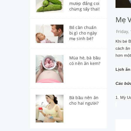
mướp đắng coi
chừng sẩy thai!
Mẹ V
Bố cần chuẩn
Friday,
bị gì cho ngày
mẹ sinh bé?
Khi bé B
cách ăn 
hơn một
Mùa hè, bà bầu
có nên ăn kem?
Lịch ăn
Các bữ
Bà bầu nên ăn
1. Mỳ U
cho hai người?