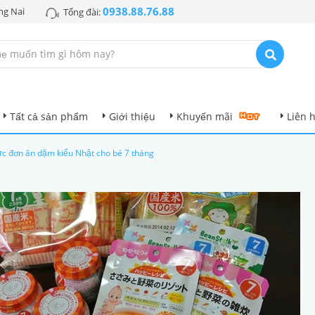
0938.88.76.88
ng Nai
Tổng đài:
Tất cả sản phẩm
Giới thiệu
Khuyến mãi
Liên 
ực đơn ăn dặm kiểu Nhật cho bé 7 tháng