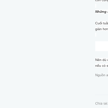
Những 
Cuối tuầ
giản hơn
Nên dù ở
nếu có 
Nguồn a
Chia sẻ: