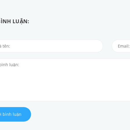
BÌNH LUẬN:
i bình luận