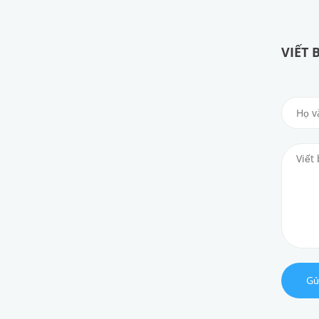
VIẾT 
Gử