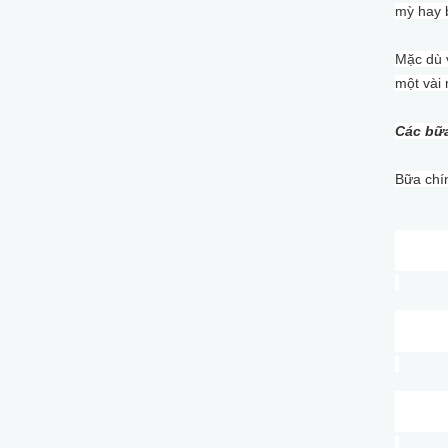
mỳ hay 
Mặc dù v
một vài 
Các bữa
Bữa chí