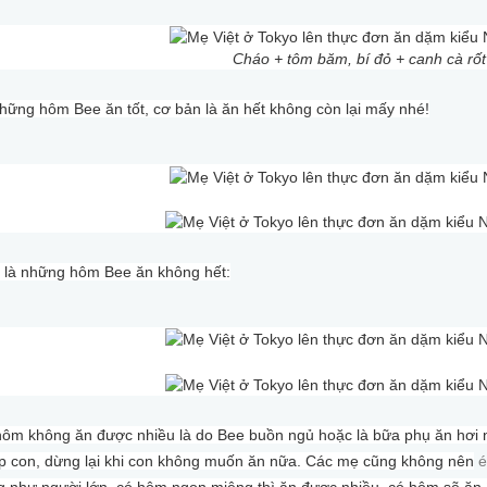
Cháo + tôm băm, bí đỏ + canh cà rốt
hững hôm Bee ăn tốt, cơ bản là ăn hết không còn lại mấy nhé!
 là những hôm Bee ăn không hết:
ôm không ăn được nhiều là do Bee buồn ngủ hoặc là bữa phụ ăn hơi 
p con, dừng lại khi con không muốn ăn nữa. Các mẹ cũng không nên
é
 như người lớn, có hôm ngon miệng thì ăn được nhiều, có hôm sẽ ăn í