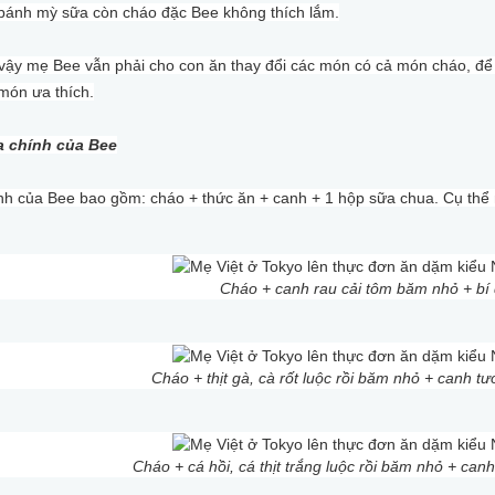
bánh mỳ sữa còn cháo đặc Bee không thích lắm.
ậy mẹ Bee vẫn phải cho con ăn thay đổi các món có cả món cháo, để c
món ưa thích.
 chính của Bee
nh của Bee bao gồm: cháo + thức ăn + canh + 1 hộp sữa chua. Cụ thể
Cháo + canh rau cải tôm băm nhỏ + bí 
Cháo + thịt gà, cà rốt luộc rồi băm nhỏ + canh t
Cháo + cá hồi, cá thịt trắng luộc rồi băm nhỏ + can