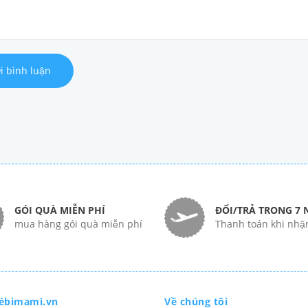
i bình luận
GÓI QUÀ MIỄN PHÍ
ĐỔI/TRẢ TRONG 7 
mua hàng gói quà miễn phí
Thanh toán khi nhậ
ébimami.vn
Về chúng tôi