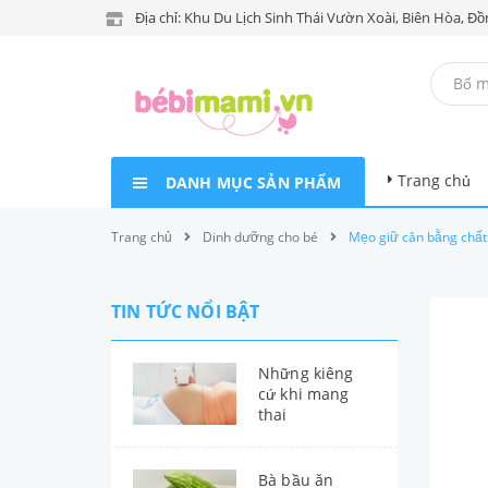
Địa chỉ: Khu Du Lịch Sinh Thái Vườn Xoài, Biên Hòa, Đồ
Trang chủ
DANH MỤC SẢN PHẨM
Trang chủ
Dinh dưỡng cho bé
Mẹo giữ cân bằng chất
TIN TỨC NỔI BẬT
Những kiêng
cứ khi mang
thai
Bà bầu ăn