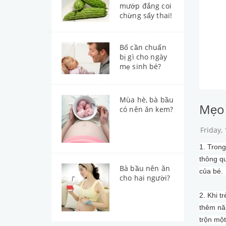
mướp đắng coi
chừng sẩy thai!
Bố cần chuẩn
bị gì cho ngày
mẹ sinh bé?
Mùa hè, bà bầu
Mẹo 
có nên ăn kem?
Friday,
1. Tron
thông qu
Bà bầu nên ăn
của bé
cho hai người?
2. Khi t
thêm năn
trộn một