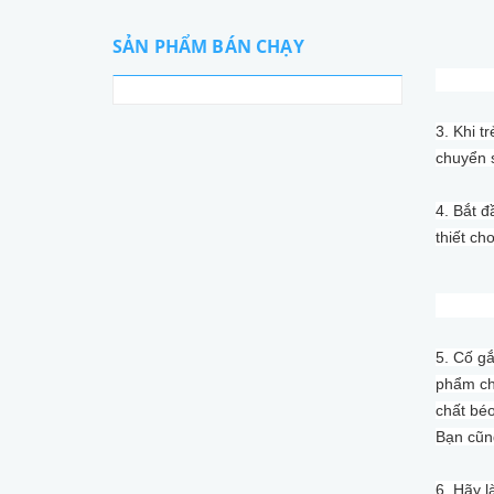
SẢN PHẨM BÁN CHẠY
3. Khi t
chuyển 
4. Bắt đ
thiết ch
5. Cố gắ
phẩm chi
chất béo
Bạn cũn
6. Hãy 