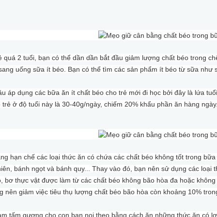
rẻ quá 2 tuổi, bạn có thể dần dần bắt đầu giảm lượng chất béo trong c
sang uống sữa ít béo. Bạn có thể tìm các sản phẩm ít béo từ sữa như
ầu áp dụng các bữa ăn ít chất béo cho trẻ mới đi học bởi đây là lứa tuổ
o trẻ ở độ tuổi này là 30-40g/ngày, chiếm 20% khẩu phần ăn hàng ngày
ng hạn chế các loại thức ăn có chứa các chất béo không tốt trong bữa ă
ên, bánh ngọt và bánh quy... Thay vào đó, bạn nên sử dụng các loại th
, bơ thực vật được làm từ các chất béo không bão hòa đa hoặc không bã
g nên giảm việc tiêu thụ lượng chất béo bão hòa còn khoảng 10% tro
làm tấm gương cho con bạn noi theo bằng cách ăn những thức ăn có lợ