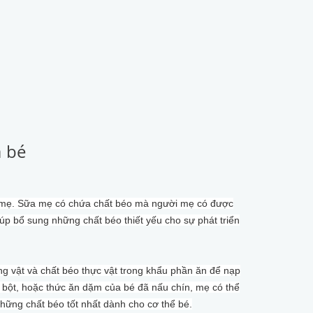
a bé
ữa mẹ. Sữa mẹ có chứa chất béo mà người mẹ có được
p bổ sung những chất béo thiết yếu cho sự phát triển
ng vật và chất béo thực vật trong khẩu phần ăn để nạp
 bột, hoặc thức ăn dặm của bé đã nấu chín, mẹ có thể
những chất béo tốt nhất dành cho cơ thể bé.