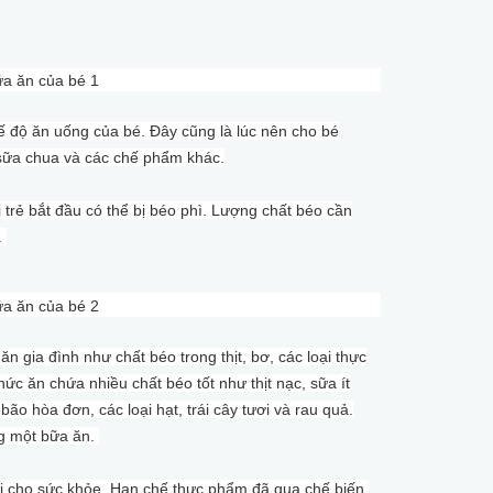
hế độ ăn uống của bé. Đây cũng là lúc nên cho bé
 sữa chua và các chế phẩm khác.
i trẻ bắt đầu có thể bị béo phì. Lượng chất béo cần
.
n gia đình như chất béo trong thịt, bơ, các loại thực
ức ăn chứa nhiều chất béo tốt như thịt nạc, sữa ít
o hòa đơn, các loại hạt, trái cây tươi và rau quả.
ng một bữa ăn.
i cho sức khỏe. Hạn chế thực phẩm đã qua chế biến,