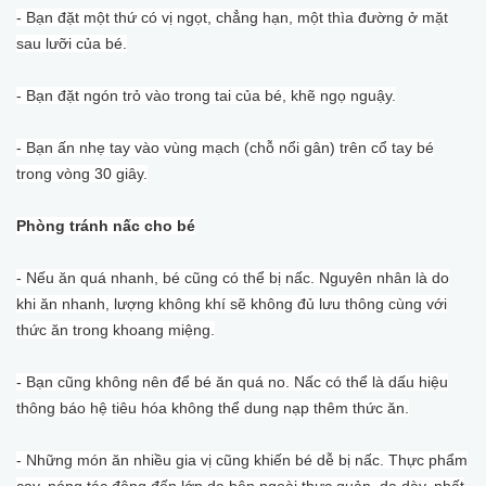
- Bạn đặt một thứ có vị ngọt, chẳng hạn, một thìa đường ở mặt
sau lưỡi của bé.
- Bạn đặt ngón trỏ vào trong tai của bé, khẽ ngọ nguậy.
- Bạn ấn nhẹ tay vào vùng mạch (chỗ nổi gân) trên cổ tay bé
trong vòng 30 giây.
Phòng tránh nấc cho bé
- Nếu ăn quá nhanh, bé cũng có thể bị nấc. Nguyên nhân là do
khi ăn nhanh, lượng không khí sẽ không đủ lưu thông cùng với
thức ăn trong khoang miệng.
- Bạn cũng không nên để bé ăn quá no. Nấc có thể là dấu hiệu
thông báo hệ tiêu hóa không thể dung nạp thêm thức ăn.
- Những món ăn nhiều gia vị cũng khiến bé dễ bị nấc. Thực phẩm
cay, nóng tác động đến lớp da bên ngoài thực quản, dạ dày, nhất