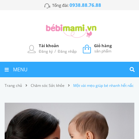
0938.88.76.88
Tổng đài:
Tài khoản
Giỏ hàng
/
sản phẩm
Đăng ký
Đăng nhập
MENU
Trang chủ
Chăm sóc Sức khỏe
Một vài mẹo giúp bé nhanh hết nấc