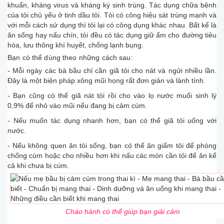
khuẩn, kháng virus và kháng ký sinh trùng. Tác dụng chữa bệnh
của tỏi chủ yếu ở tinh dầu tỏi. Tỏi có công hiệu sát trùng mạnh và
với mỗi cách sử dụng thì tỏi lại có công dụng khác nhau. Bất kể là
ăn sống hay nấu chín, tỏi đều có tác dụng giữ ấm cho đường tiêu
hóa, lưu thông khí huyết, chống lạnh bụng.
Bạn có thể dùng theo những cách sau:
- Mỗi ngày các bà bầu chỉ cần giã tỏi cho nát và ngửi nhiều lần.
Đây là một biện pháp xông mũi họng rất đơn giản và lành tính.
- Bạn cũng có thể giã nát tỏi rồi cho vào lọ nước muối sinh lý
0,9% để nhỏ vào mũi nếu đang bị cảm cúm.
- Nếu muốn tác dụng nhanh hơn, bạn có thể giã tỏi uống với
nước.
- Nếu không quen ăn tỏi sống, bạn có thể ăn giấm tỏi để phòng
chống cúm hoặc cho nhiều hơn khi nấu các món cần tỏi để ăn kể
cả khi chưa bị cúm.
Cháo hành có thể giúp bạn giải cảm