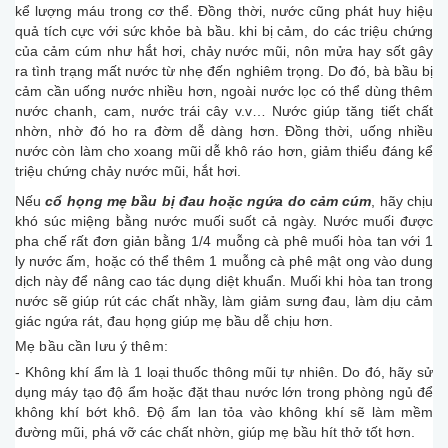
kể lượng máu trong cơ thể. Đồng thời, nước cũng phát huy hiệu
quả tích cực với sức khỏe bà bầu. khi bị cảm, do các triệu chứng
của cảm cúm như hắt hơi, chảy nước mũi, nôn mửa hay sốt gây
ra tình trạng mất nước từ nhẹ đến nghiêm trọng. Do đó, bà bầu bị
cảm cần uống nước nhiều hơn, ngoài nước lọc có thể dùng thêm
nước chanh, cam, nước trái cây v.v… Nước giúp tăng tiết chất
nhờn, nhờ đó ho ra đờm dễ dàng hơn. Đồng thời, uống nhiều
nước còn làm cho xoang mũi dễ khô ráo hơn, giảm thiểu đáng kể
triệu chứng chảy nước mũi, hắt hơi.
Nếu
cổ họng mẹ bầu bị đau hoặc ngứa do cảm cúm
, hãy chịu
khó súc miệng bằng nước muối suốt cả ngày. Nước muối được
pha chế rất đơn giản bằng 1/4 muỗng cà phê muối hòa tan với 1
ly nước ấm, hoặc có thể thêm 1 muỗng cà phê mật ong vào dung
dịch này để nâng cao tác dụng diệt khuẩn. Muối khi hòa tan trong
nước sẽ giúp rút các chất nhầy, làm giảm sưng đau, làm dịu cảm
giác ngứa rát, đau họng giúp mẹ bầu dễ chịu hơn.
Mẹ bầu cần lưu ý thêm:
- Không khí ẩm là 1 loại thuốc thông mũi tự nhiên. Do đó, hãy sử
dụng máy tạo độ ẩm hoặc đặt thau nước lớn trong phòng ngủ để
không khí bớt khô. Độ ẩm lan tỏa vào không khí sẽ làm mềm
đường mũi, phá vỡ các chất nhờn, giúp mẹ bầu hít thở tốt hơn.