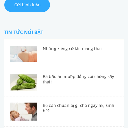
Gửi bình luận
TIN TỨC NỔI BẬT
Những kiêng cứ khi mang thai
Bà bầu ăn mướp đắng coi chừng sẩy
thai!
Bố cần chuẩn bị gì cho ngày mẹ sinh
bé?