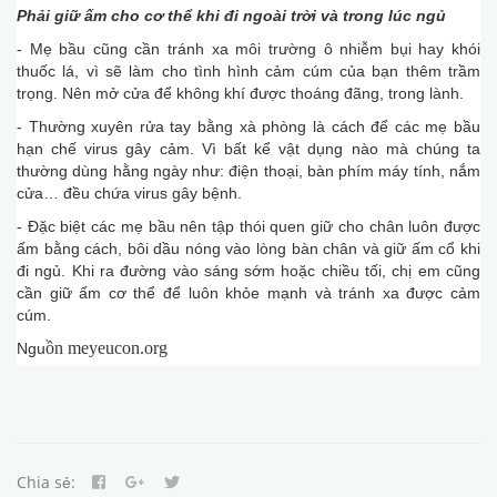
Phải giữ ấm cho cơ thể khi đi ngoài trời và trong lúc ngủ
- Mẹ bầu cũng cần tránh xa môi trường ô nhiễm bụi hay khói
thuốc lá, vì sẽ làm cho tình hình cảm cúm của bạn thêm trầm
trọng. Nên mở cửa để không khí được thoáng đãng, trong lành.
- Thường xuyên rửa tay bằng xà phòng là cách để các mẹ bầu
hạn chế virus gây cảm. Vì bất kể vật dụng nào mà chúng ta
thường dùng hằng ngày như: điện thoại, bàn phím máy tính, nắm
cửa… đều chứa virus gây bệnh.
- Đặc biệt các mẹ bầu nên tập thói quen giữ cho chân luôn được
ấm bằng cách, bôi dầu nóng vào lòng bàn chân và giữ ấm cổ khi
đi ngủ. Khi ra đường vào sáng sớm hoặc chiều tối, chị em cũng
cần giữ ấm cơ thể để luôn khỏe mạnh và tránh xa được cảm
cúm.
ồn meyeucon.org
Ngu
Chia sẻ: