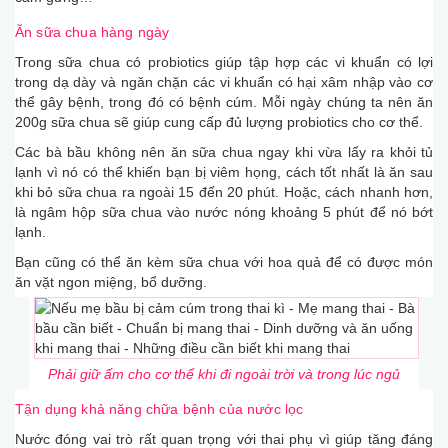
Ăn sữa chua hàng ngày
Trong sữa chua có probiotics giúp tập hợp các vi khuẩn có lợi
trong dạ dày và ngăn chặn các vi khuẩn có hại xâm nhập vào cơ
thể gây bệnh, trong đó có bệnh cúm. Mỗi ngày chúng ta nên ăn
200g sữa chua sẽ giúp cung cấp đủ lượng probiotics cho cơ thể.
Các bà bầu không nên ăn sữa chua ngay khi vừa lấy ra khỏi tủ
lạnh vì nó có thể khiến bạn bị viêm họng, cách tốt nhất là ăn sau
khi bỏ sữa chua ra ngoài 15 đến 20 phút. Hoặc, cách nhanh hơn,
là ngâm hộp sữa chua vào nước nóng khoảng 5 phút để nó bớt
lạnh.
Bạn cũng có thể ăn kèm sữa chua với hoa quả để có được món
ăn vặt ngon miệng, bổ dưỡng.
Phải giữ ấm cho cơ thể khi đi ngoài trời và trong lúc ngủ
Tận dụng khả năng chữa bệnh của nước lọc
Nước đóng vai trò rất quan trọng với thai phụ vì giúp tăng đáng