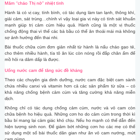
Măm “cháo Thị nở” nhiệt tình
Hành lá có vị cay, tính bình, có tác dụng làm tan lạnh, thông khí,
giải cảm, sát trùng…chính vì vậy loại gia vị này có tính sát khuẩn
mạnh giúp trị cảm cúm hiệu quả. Hành cũng là một vị thuốc
chống động thai vì thế các bà bầu có thể ăn thoải mái mà không
sợ ảnh hưởng đến thai nhi.
Bài thuốc chữa cúm đơn giản nhất từ hành là nấu cháo gạo tẻ,
cho thêm nhiều hành, tía tô ăn lúc còn nóng rồi đắp chăn ấm để
mồ hôi ra dâm dấp là được.
Uống nước cam để tăng sức đề kháng
Theo các chuyên gia dinh dưỡng, nước cam đặc biệt cam sành
chứa nhiều canxi và vitamin hơn cả các sản phẩm từ sữa – có
khả năng chống bệnh cảm cúm và tăng cường khả năng miễn
dịch.
Không chỉ có tác dụng chống cảm cúm, nước và vỏ cam còn
chữa bệnh ho hiệu quả. Những cơn ho do cảm cúm trong thời kì
bầu bí mang lại cảm giác khó chịu. Nếu ho mạnh có thể dẫn đến
hiện tượng sinh non. Để giảm bớt những cơn ho các mẹ có thể
sử dụng một số bài thuốc dân gian như ăn vỏ cam nướng, mứt
cam gừng…