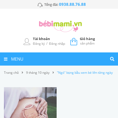
0938.88.76.88
Tổng đài:
Tài khoản
Giỏ hàng
/
sản phẩm
Đăng ký
Đăng nhập
MENU
Trang chủ
9 tháng 10 ngày
"Ngó" bụng bầu xem bé lớn từng ngày