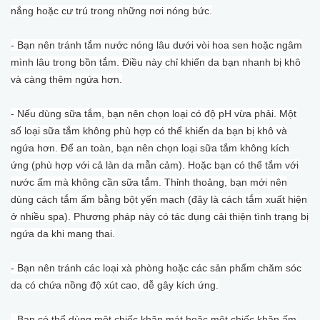
nắng hoặc cư trú trong những nơi nóng bức.
- Bạn nên tránh tắm nước nóng lâu dưới vòi hoa sen hoặc ngâm
mình lâu trong bồn tắm. Điều này chỉ khiến da bạn nhanh bị khô
và càng thêm ngứa hơn.
- Nếu dùng sữa tắm, bạn nên chọn loại có độ pH vừa phải. Một
số loại sữa tắm không phù hợp có thể khiến da bạn bị khô và
ngứa hơn. Để an toàn, bạn nên chọn loại sữa tắm không kích
ứng (phù hợp với cả làn da mẫn cảm). Hoặc bạn có thể tắm với
nước ấm mà không cần sữa tắm. Thỉnh thoảng, bạn mới nên
dùng cách tắm ấm bằng bột yến mạch (đây là cách tắm xuất hiện
ở nhiều spa). Phương pháp này có tác dụng cải thiện tình trạng bị
ngứa da khi mang thai.
- Bạn nên tránh các loại xà phòng hoặc các sản phẩm chăm sóc
da có chứa nồng độ xút cao, dễ gây kích ứng.
- Bạn có thể dùng một chiếc khăn mát hoặc một chiếc khăn ấm