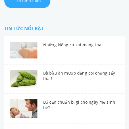
Gửi bình luận
TIN TỨC NỔI BẬT
Những kiêng cứ khi mang thai
Bà bầu ăn mướp đắng coi chừng sẩy
thai!
Bố cần chuẩn bị gì cho ngày mẹ sinh
bé?