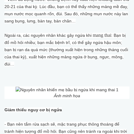
20-21 của thai kỳ. Lúc đầu, bạn có thể thấy những mảng mề đay,
mụn nước mọc quanh rốn, đùi. Sau đó, những mụn nước này lan
sang bụng, lưng, bàn tay, bàn chân…
mang thai
Ngoài ra, các nguyên nhân khác gây ngứa khi
: Bạn bị
đổ mồ hôi nhiều; bạn mắc bệnh trĩ, có thể gây ngứa hậu môn;
bạn bị rạn da quá mức (thường xuất hiện trong những tháng cuối
của thai kỳ), xuất hiện những mảng ngứa ở bụng, ngực, mông,
đùi…
Ảnh minh họa
Giảm thiểu nguy cơ bị ngứa
- Bạn nên tắm rửa sạch sẽ, mặc trang phục thông thoáng để
tránh hiện tượng đổ mồ hôi. Bạn cũng nên tránh ra ngoài khi trời