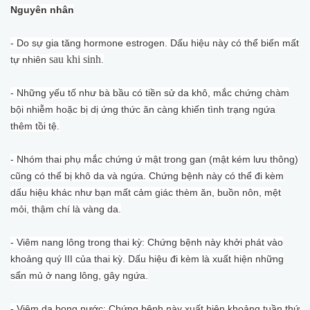
Nguyên nhân
- Do sự gia tăng hormone estrogen. Dấu hiệu này có thể biến mất
sau khi sinh
tự nhiên
.
- Những yếu tố như bà bầu có tiền sử da khô, mắc chứng chàm
bội nhiễm hoặc bị dị ứng thức ăn càng khiến tình trạng ngứa
thêm tồi tệ.
- Nhóm thai phụ mắc chứng ứ mật trong gan (mật kém lưu thông)
cũng có thể bị khô da và ngứa. Chứng bệnh này có thể đi kèm
dấu hiệu khác như bạn mất cảm giác thèm ăn, buồn nôn, mệt
mỏi, thậm chí là vàng da.
- Viêm nang lông trong thai kỳ: Chứng bệnh này khởi phát vào
khoảng quý III của thai kỳ. Dấu hiệu đi kèm là xuất hiện những
sẩn mủ ở nang lông, gây ngứa.
- Viêm da bọng nước: Chứng bệnh này xuất hiện khoảng tuần thứ