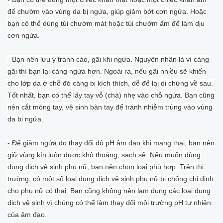
để chườm vào vùng da bị ngứa, giúp giảm bớt cơn ngứa. Hoặc
bạn có thể dùng túi chườm mát hoặc túi chườm ấm để làm dịu
cơn ngứa.
- Bạn nên lưu ý tránh cào, gãi khi ngứa. Nguyên nhân là vì càng
gãi thì bạn lại càng ngứa hơn. Ngoài ra, nếu gãi nhiều sẽ khiến
cho lớp da ở chỗ đó càng bị kích thích, dễ để lại di chứng về sau.
Tốt nhất, bạn có thể lấy tay vỗ (chà) nhẹ vào chỗ ngứa. Bạn cũng
nên cắt móng tay, vệ sinh bàn tay để tránh nhiễm trùng vào vùng
da bị ngứa.
- Để giảm ngứa do thay đổi độ pH âm đạo khi mang thai, bạn nên
giữ vùng kín luôn được khô thoáng, sạch sẽ. Nếu muốn dùng
dung dịch vệ sinh phụ nữ, bạn nên chọn loại phù hợp. Trên thị
trường, có một số loại dung dịch vệ sinh phụ nữ bị chống chỉ định
cho phụ nữ có thai. Bạn cũng không nên lạm dụng các loại dung
dịch vệ sinh vì chúng có thể làm thay đổi môi trường pH tự nhiên
của âm đạo.