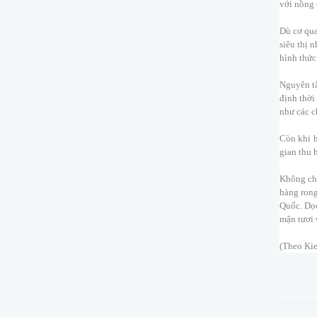
với nồng 
Dù cơ qua
siêu thị n
hình thức
Nguyên tắ
định thời
như các c
Còn khi h
gian thu 
Không chỉ
hàng rong
Quốc. Dọ
mận tươi 
(Theo Kie