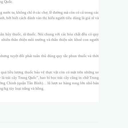
ung Quốc.
g nước ta, không chỉ ở các chợ, lề đường mà còn có cả trong các
anh, bởi biết cách đánh vào thị hiếu người tiêu dùng là giá rẻ và
ân hủy thuốc, rã thuốc. Nói chung với các hóa chất đều có quy
 nhiên thân thiện môi trường và thân thiện sức khoẻ con người
nhưng tuyệt đối phải tuân thủ đúng quy tắc phun thuốc và thời
quá liều lượng thuốc bảo vệ thực vật còn có mặt trên những xe
là trái cây Trung Quốc”, bao bì bọc trái cây cũng in chữ Trung
ng Chinh (quận Tân Bình)… lũ lượt xe hàng rong lớn nhỏ bán
ng/kg tùy loại trắng và hồng.