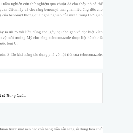
i năm nghiên cứu thử nghiệm qua chuột đã cho thấy nó có thể
 quan điểm này và cho rằng benomyl mang lại hiệu ứng độc cho
ờng của benomyl thông qua nghề nghiệp của mình trong thời gian
ra rủi ro với liều dùng cao, gây hại cho gan và đặc biệt kích
 vệ môi trường Mỹ cho rằng, tebuconazole được liệt kê như là
uộc loại C.
nhóm 3. Do khả năng tác dụng phá vỡ nội tiết của tebuconazole,
ứ từ Trung Quốc.
 nhuận trước mắt nên các chủ hàng vẫn sẵn sàng sử dụng hóa chất