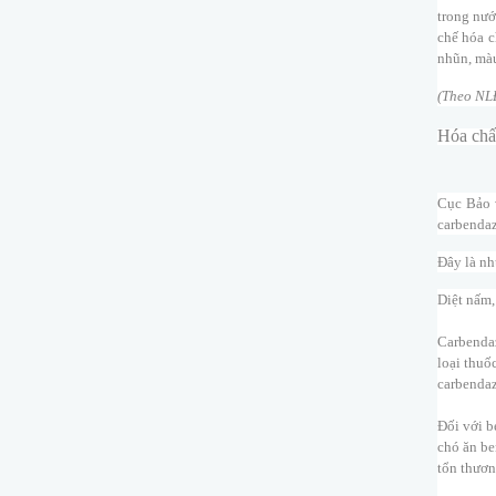
trong nướ
chế hóa c
nhũn, màu
(Theo NL
Hóa chất
Cục Bảo 
carbendaz
Đây là nh
Diệt nấm,
Carbendaz
loại thuố
carbendaz
Đối với b
chó ăn be
tổn thươn