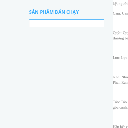
kỹ, người
SẢN PHẨM BÁN CHẠY
Cam: Cam 
Quýt: Quý
thường bị
Lựu: Lựu 
Nho: Nho 
Phan Rang
Táo: Táo 
góc cạnh..
Hầu hết c