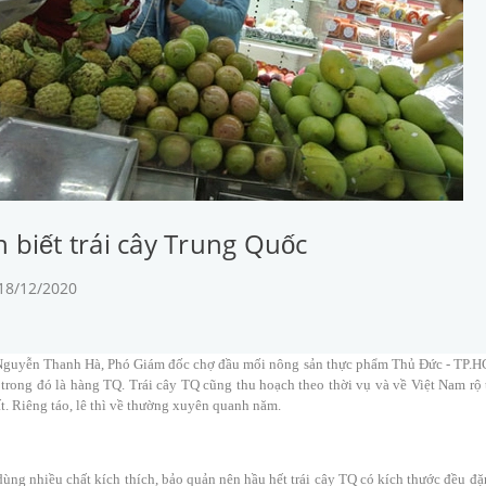
 biết trái cây Trung Quốc
 18/12/2020
guyễn Thanh Hà, Phó Giám đốc chợ đầu mối nông sản thực phẩm Thủ Đức - TP.HCM
trong đó là hàng TQ. Trái cây TQ cũng thu hoạch theo thời vụ và về Việt Nam r
t. Riêng táo, lê thì về thường xuyên quanh năm.
ùng nhiều chất kích thích, bảo quản nên hầu hết trái cây TQ có kích thước đều đặn