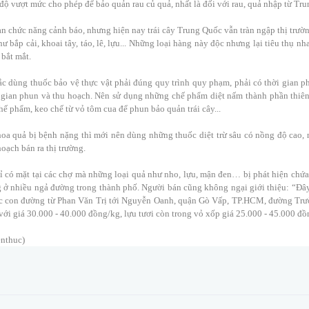
độ vượt mức cho phép để bảo quản rau củ quả, nhất là đối với rau, quả nhập từ Tr
n chức năng cảnh báo, nhưng hiện nay trái cây Trung Quốc vẫn tràn ngập thị trườn
hư bắp cải, khoai tây, táo, lê, lựu... Những loại hàng này độc nhưng lại tiêu thụ nh
 bắt mắt.
c dùng thuốc bảo vệ thực vật phải đúng quy trình quy phạm, phải có thời gian ph
 gian phun và thu hoạch. Nên sử dụng những chế phẩm diệt nấm thành phần thiên
hế phẩm, keo chế từ vỏ tôm cua để phun bảo quản trái cây...
oa quả bị bệnh nặng thì mới nên dùng những thuốc diệt trừ sâu có nồng độ cao, 
hoạch bán ra thị trường.
 có mặt tại các chợ mà những loại quả như nho, lựu, mận đen… bị phát hiện chứa 
 ở nhiều ngả đường trong thành phố. Người bán cũng không ngại giới thiệu: “Đây 
c con đường từ Phan Văn Trị tới Nguyễn Oanh, quận Gò Vấp, TP.HCM, đường Trườ
với giá 30.000 - 40.000 đồng/kg, lựu tươi còn trong vỏ xốp giá 25.000 - 45.000 đồ
nthuc)