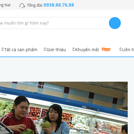
0938.88.76.88
ng Nai
Tổng đài:
Tất cả sản phẩm
Giới thiệu
Khuyến mãi
Liên 