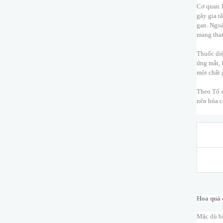
Cơ quan B
gây gia t
gan. Ngoà
mang thai
Thuốc diệ
ứng mắt, 
một chất 
Theo Tổ c
nên hóa c
Hoa quả đ
Mặc dù bi