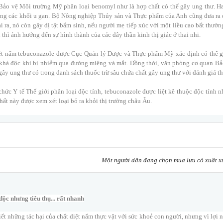
ảo vệ Môi trường Mỹ phân loại benomyl như là hợp chất có thể gây ung thư. Ha
ăng các khối u gan. Bộ Nông nghiệp Thủy sản và Thực phẩm của Anh cũng đưa ra
i ra, nó còn gây dị tật bẩm sinh, nếu người mẹ tiếp xúc với một liều cao bất thư
 thì ảnh hưởng đến sự hình thành của các dây thần kinh thị giác ở thai nhi.
t nấm tebuconazole được Cục Quản lý Dược và Thực phẩm Mỹ xác định có thể gây 
khá độc khi bị nhiễm qua đường miệng và mắt. Đồng thời, văn phòng cơ quan Bảo
gây ung thư có trong danh sách thuốc trừ sâu chứa chất gây ung thư với đánh giá th
hức Y tế Thế giới phân loại độc tính, tebuconazole được liệt kê thuộc độc tính 
hất này được xem xét loại bỏ ra khỏi thị trường châu Âu.
Một người dân đang chọn mua lựu có xuất x
ộc nhưng tiêu thụ... rất nhanh
ết những tác hại của chất diệt nấm thực vật với sức khoẻ con người, nhưng vì lợi