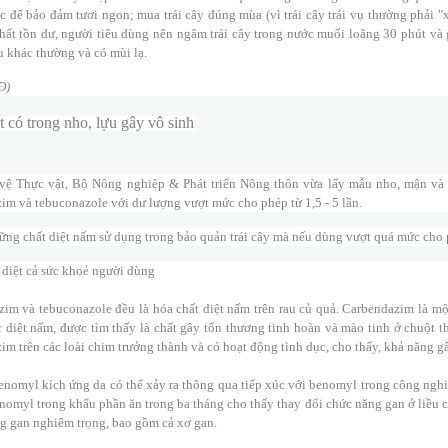
c để bảo đảm tươi ngon; mua trái cây đúng mùa (vì trái cây trái vụ thường phải "
hất tồn dư, người tiêu dùng nên ngâm trái cây trong nước muối loãng 30 phút và g
 khác thường và có mùi lạ.
Đ)
 có trong nho, lựu gây vô sinh
vệ Thực vật, Bộ Nông nghiệp & Phát triển Nông thôn vừa lấy mẫu nho, mận và
im và tebuconazole với dư lượng vượt mức cho phép từ 1,5 - 5 lần.
ững chất diệt nấm sử dụng trong bảo quản trái cây mà nếu dùng vượt quá mức cho 
 diệt cả sức khoẻ người dùng
im và tebuconazole đều là hóa chất diệt nấm trên rau củ quả. Carbendazim là m
c diệt nấm, được tìm thấy là chất gây tổn thương tinh hoàn và mào tinh ở chuột 
im trên các loài chim trưởng thành và có hoạt động tình dục, cho thấy, khả năng g
enomyl kích ứng da có thể xảy ra thông qua tiếp xúc với benomyl trong công nghi
nomyl trong khẩu phần ăn trong ba tháng cho thấy thay đổi chức năng gan ở liều c
g gan nghiêm trọng, bao gồm cả xơ gan.