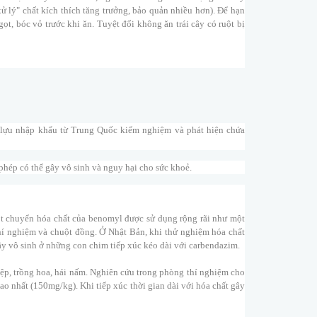
xử lý" chất kích thích tăng trưởng, bảo quản nhiều hơn). Để hạn
ọt, bóc vỏ trước khi ăn. Tuyệt đối không ăn trái cây có ruột bị
 lựu nhập khẩu từ Trung Quốc kiểm nghiệm và phát hiện chứa
phép có thể gây vô sinh và nguy hại cho sức khoẻ.
ột chuyển hóa chất của benomyl được sử dụng rộng rãi như một
thí nghiệm và chuột đồng. Ở Nhật Bản, khi thử nghiệm hóa chất
ây vô sinh ở những con chim tiếp xúc kéo dài với carbendazim.
ệp, trồng hoa, hái nấm. Nghiên cứu trong phòng thí nghiệm cho
ao nhất (150mg/kg). Khi tiếp xúc thời gian dài với hóa chất gây