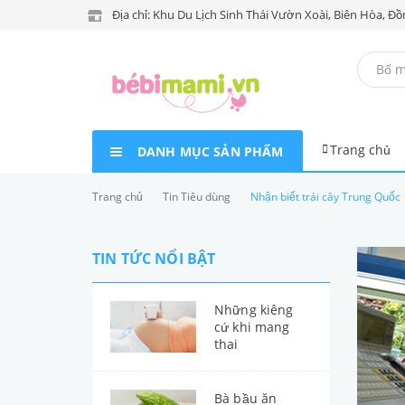
Địa chỉ: Khu Du Lịch Sinh Thái Vườn Xoài, Biên Hòa, Đồ
Trang chủ
DANH MỤC SẢN PHẨM
Trang chủ
Tin Tiêu dùng
Nhận biết trái cây Trung Quốc
TIN TỨC NỔI BẬT
Những kiêng
cứ khi mang
thai
Bà bầu ăn