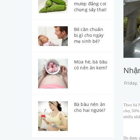
mướp đắng coi
chừng sẩy thai!
Bố cần chuẩn
bị gì cho ngày
mẹ sinh bé?
Mùa hè, bà bầu
có nên ăn kem?
Nhận
Friday,
Bà bầu nên ăn
Theo bà N
cho hai người?
chợ, 50% 
nhiều nhấ
Do được d