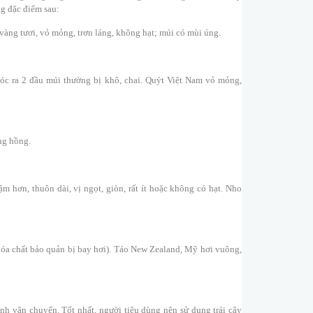
ng đặc điểm sau:
vàng tươi, vỏ mỏng, trơn láng, không hạt; múi có mùi úng.
óc ra 2 đầu múi thường bị khô, chai. Quýt Việt Nam vỏ mỏng,
ng hồng.
 hơn, thuôn dài, vị ngọt, giòn, rất ít hoặc không có hạt. Nho
 hóa chất bảo quản bị bay hơi). Táo New Zealand, Mỹ hơi vuông,
rình vận chuyển. Tốt nhất, người tiêu dùng nên sử dụng trái cây