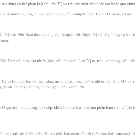
 tiêu dùng có thể phân biệt trái cây TQ và trái cây xuất xứ từ các nơi khác qua nhữ
Vinh trái tròn, nhỏ, có màu xanh vàng, vỏ thường bị nám. Cam TQ trái to, có màu 
t TQ vào Việt Nam được quảng cáo là quýt nội. Quýt TQ vỏ dày, bóng và khi b
 nám.
Việt Nam trái nhỏ, hột nhiều, dày, màu da xanh. Lựu TQ to, tròn, vỏ mỏng, màu trắ
TQ to tròn, có lớp vỏ màu nhạt, ăn vị chua, mềm, bở và nhiều hạt. Nho Mỹ vỏ sậm
 (Ninh Thuận) quả nhỏ, chùm ngắn, màu xanh tươi.
TQ quả tròn, bọc trong lưới xốp, khi bóc ra có hạt mịn như phấn bám trên vỏ (do
.
ác loại trái cây nhập khẩu đều có chất bảo quản để giữ thời gian dài trong quá t