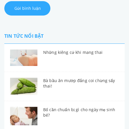
Gửi bình luận
TIN TỨC NỔI BẬT
Những kiêng cứ khi mang thai
Bà bầu ăn mướp đắng coi chừng sẩy
thai!
Bố cần chuẩn bị gì cho ngày mẹ sinh
bé?