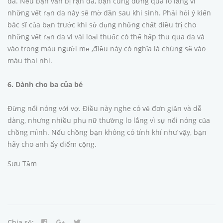
da. Nếu bạn vẫn bị rạn da, bạn cũng đừng quá lo lắng vì
những vết rạn da này sẽ mờ dần sau khi sinh. Phải hỏi ý kiến
bác sĩ của bạn trước khi sử dụng những chất diều trị cho
những vết rạn da vì vài loại thuốc có thể hấp thu qua da và
vào trong máu người mẹ ,điều này có nghỉa là chúng sẽ vào
máu thai nhi.
6. Dành cho ba của bé
Đừng nổi nóng với vợ. Điều này nghe có vẻ đơn giản và dễ
dàng, nhưng nhiều phụ nữ thường lo lắng vì sự nổi nóng của
chồng mình. Nếu chồng bạn không có tính khí như vậy, bạn
hãy cho anh ấy điểm cộng.
Sưu Tầm
Chia sẻ: