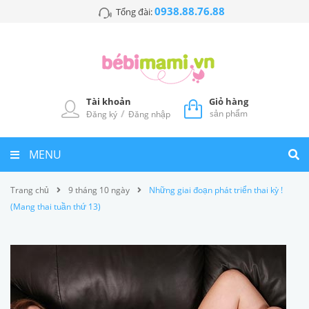
0938.88.76.88
Tổng đài:
Tài khoản
Giỏ hàng
/
sản phẩm
Đăng ký
Đăng nhập
MENU
Trang chủ
9 tháng 10 ngày
Những giai đoạn phát triển thai kỳ !
(Mang thai tuần thứ 13)