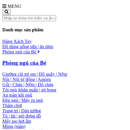
MENU
Danh mục sản phẩm
Hàng Xách Tay
Đồ dùng uống sữa | ăn dặm
Phòng ngủ của Bé
Phòng ngủ của Bé
Giường cũi trẻ em | Đồ quây | Nệm
Nôi | Nôi tự động | Autoru
Gối | Chăn | Nệm | Đồ chặn
Túi ngủ |khăn quấn | nịt bụng
An toàn khi ngủ
Đèn ngủ | Máy ru ngủ
Thảm chơi
Trang trí | Dán tường
Tủ | túi | giỏ đựng đồ
Máy tạo hơi ẩm
Mùng (màn)