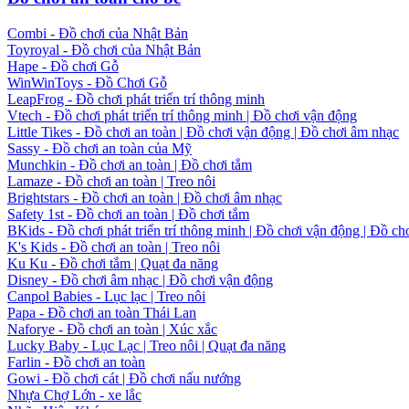
Combi - Đồ chơi của Nhật Bản
Toyroyal - Đồ chơi của Nhật Bản
Hape - Đồ chơi Gỗ
WinWinToys - Đồ Chơi Gỗ
LeapFrog - Đồ chơi phát triển trí thông minh
Vtech - Đồ chơi phát triển trí thông minh | Đồ chơi vận động
Little Tikes - Đồ chơi an toàn | Đồ chơi vận động | Đồ chơi âm nhạc
Sassy - Đồ chơi an toàn của Mỹ
Munchkin - Đồ chơi an toàn | Đồ chơi tắm
Lamaze - Đồ chơi an toàn | Treo nôi
Brightstars - Đồ chơi an toàn | Đồ chơi âm nhạc
Safety 1st - Đồ chơi an toàn | Đồ chơi tắm
BKids - Đồ chơi phát triển trí thông minh | Đồ chơi vận động | Đồ ch
K's Kids - Đồ chơi an toàn | Treo nôi
Ku Ku - Đồ chơi tắm | Quạt đa năng
Disney - Đồ chơi âm nhạc | Đồ chơi vận động
Canpol Babies - Lục lạc | Treo nôi
Papa - Đồ chơi an toàn Thái Lan
Naforye - Đồ chơi an toàn | Xúc xắc
Lucky Baby - Lục Lạc | Treo nôi | Quạt đa năng
Farlin - Đồ chơi an toàn
Gowi - Đồ chơi cát | Đồ chơi nấu nướng
Nhựa Chợ Lớn - xe lắc