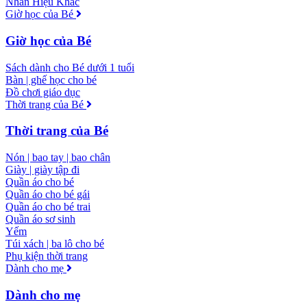
Nhãn Hiệu Khác
Giờ học của Bé
Giờ học của Bé
Sách dành cho Bé dưới 1 tuổi
Bàn | ghế học cho bé
Đồ chơi giáo dục
Thời trang của Bé
Thời trang của Bé
Nón | bao tay | bao chân
Giày | giày tập đi
Quần áo cho bé
Quần áo cho bé gái
Quần áo cho bé trai
Quần áo sơ sinh
Yếm
Túi xách | ba lô cho bé
Phụ kiện thời trang
Dành cho mẹ
Dành cho mẹ