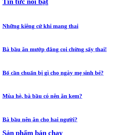
Tin tức nổi bật
Những kiêng cứ khi mang thai
Bà bầu ăn mướp đắng coi chừng sẩy thai!
Bố cần chuẩn bị gì cho ngày mẹ sinh bé?
Mùa hè, bà bầu có nên ăn kem?
Bà bầu nên ăn cho hai người?
Sản phẩm bán chạy