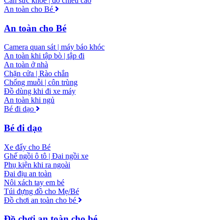
Cân sức khỏe | đo chiều cao
An toàn cho Bé
An toàn cho Bé
Camera quan sát | máy báo khóc
An toàn khi tập bò | tập đi
An toàn ở nhà
Chặn cửa | Rào chắn
Chống muỗi | côn trùng
Đồ dùng khi đi xe máy
An toàn khi ngủ
Bé đi dạo
Bé đi dạo
Xe đẩy cho Bé
Ghế ngồi ô tô | Đai ngồi xe
Phụ kiện khi ra ngoài
Đai địu an toàn
Nôi xách tay em bé
Túi đựng đồ cho Mẹ/Bé
Đồ chơi an toàn cho bé
Đồ chơi an toàn cho bé