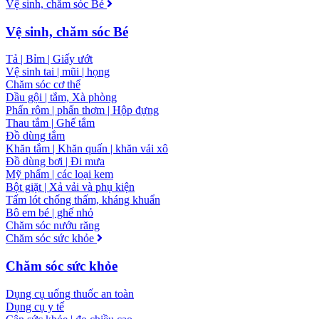
Vệ sinh, chăm sóc Bé
Vệ sinh, chăm sóc Bé
Tả | Bỉm | Giấy ướt
Vệ sinh tai | mũi | họng
Chăm sóc cơ thể
Dầu gội | tắm, Xà phòng
Phấn rôm | phấn thơm | Hộp đựng
Thau tắm | Ghế tắm
Đồ dùng tắm
Khăn tắm | Khăn quấn | khăn vải xô
Đồ dùng bơi | Đi mưa
Mỹ phẩm | các loại kem
Bột giặt | Xả vải và phụ kiện
Tấm lót chống thấm, kháng khuẩn
Bô em bé | ghế nhỏ
Chăm sóc nướu răng
Chăm sóc sức khỏe
Chăm sóc sức khỏe
Dụng cụ uống thuốc an toàn
Dụng cụ y tế