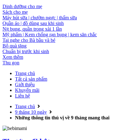
Dinh dưỡng cho mẹ
Sách cho mẹ
Máy hút sữa | chườm ngực | thấm sữa
Quần áo | đồ dùng sau khi sinh
Nịt bụng, quần trong xài 1 lần
Mỹ phẩm | Kem chống rạn bụng | kem săn chắc
Tai nghe cho Bà bầu và bé
Bộ quà tặng
Chuẩn bị trước khi sinh
Xem thêm
Thu gọn
Trang chủ
Tất cả sản phẩm
Giới thiệu
Khuyến mãi
Liên hệ
Trang chủ
9 tháng 10 ngày
Những thông tin thú vị về 9 tháng mang thai