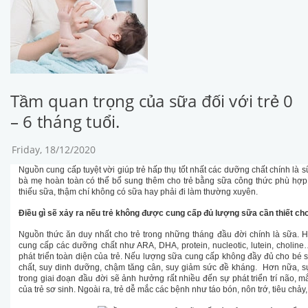
Tầm quan trọng của sữa đối với trẻ 0
– 6 tháng tuổi.
Friday, 18/12/2020
Nguồn cung cấp tuyệt vời giúp trẻ hấp thụ tốt nhất các dưỡng chất chính là 
bà mẹ hoàn toàn có thể bổ sung thêm cho trẻ bằng sữa công thức phù hợp
thiếu sữa, thậm chí không có sữa hay phải đi làm thường xuyên.
Điều gì sẽ xảy ra nếu trẻ không được cung cấp đủ lượng sữa cần thiết cho
Nguồn thức ăn duy nhất cho trẻ trong những tháng đầu đời chính là sữa. 
cung cấp các dưỡng chất như ARA, DHA, protein, nucleotic, lutein, choline…
phát triển toàn diện của trẻ. Nếu lượng sữa cung cấp không đầy đủ cho bé s
chất, suy dinh dưỡng, chậm tăng cân, suy giảm sức đề kháng. Hơn nữa, s
trong giai đoạn đầu đời sẽ ảnh hưởng rất nhiều đến sự phát triển trí não, mắ
của trẻ sơ sinh. Ngoài ra, trẻ dễ mắc các bệnh như táo bón, nôn trớ, tiêu chảy