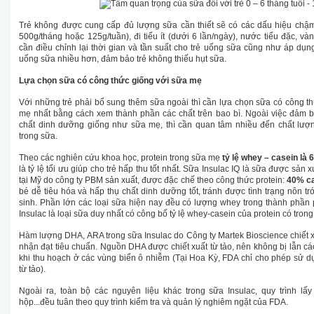
Trẻ không được cung cấp đủ lượng sữa cần thiết sẽ có các dấu hiệu chậm
500g/tháng hoặc 125g/tuần), đi tiểu ít (dưới 6 lần/ngày), nước tiểu đặc, v
cần điều chỉnh lại thời gian và tần suất cho trẻ uống sữa cũng như áp dụn
uống sữa nhiều hơn, đảm bảo trẻ không thiếu hụt sữa.
Lựa chọn sữa có công thức giống với sữa mẹ
Với những trẻ phải bổ sung thêm sữa ngoài thì cần lựa chọn sữa có công t
mẹ nhất bằng cách xem thành phần các chất trên bao bì. Ngoài việc đảm 
chất dinh dưỡng giống như sữa mẹ, thì cần quan tâm nhiều đến chất lượ
trong sữa.
Theo các nghiên cứu khoa học, protein trong sữa mẹ
tỷ lệ whey – casein là
là tỷ lệ tối ưu giúp cho trẻ hấp thu tốt nhất. Sữa Insulac IQ là sữa được sản
tại Mỹ do công ty PBM sản xuất, được đặc chế theo công thức protein:
40% ca
bé dễ tiêu hóa và hấp thụ chất dinh dưỡng tốt, tránh được tình trạng nôn t
sinh. Phần lớn các loại sữa hiện nay đều có lượng whey trong thành phần 
Insulac là loại sữa duy nhất có công bố tỷ lệ whey-casein của protein có trong
Hàm lượng DHA, ARA trong sữa Insulac do Công ty Martek Bioscience chiết
nhận đạt tiêu chuẩn. Nguồn DHA được chiết xuất từ tảo, nên không bị lẫn cá
khi thu hoạch ở các vùng biển ô nhiễm (Tại Hoa Kỳ, FDA chỉ cho phép sử d
từ tảo).
Ngoài ra, toàn bộ các nguyên liệu khác trong sữa Insulac, quy trình lấy
hộp...đều tuân theo quy trình kiểm tra và quản lý nghiêm ngặt của FDA.