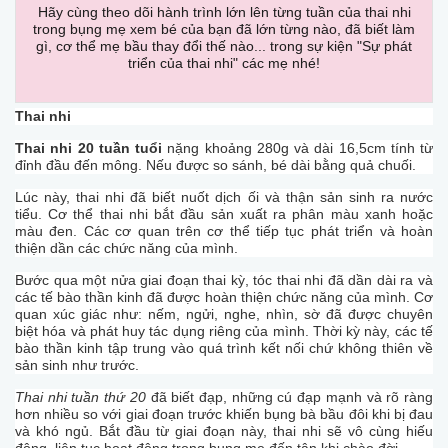
Hãy cùng theo dõi hành trình lớn lên từng tuần của thai nhi
trong bụng mẹ xem bé của bạn đã lớn từng nào, đã biết làm
gì, cơ thể mẹ bầu thay đổi thế nào... trong sự kiện "Sự phát
triển của thai nhi" các mẹ nhé!
Thai nhi
Thai nhi 20 tuần tuổi
nặng khoảng 280g và dài 16,5cm tính từ
đỉnh đầu đến mông. Nếu được so sánh, bé dài bằng quả chuối.
Lúc này, thai nhi đã biết nuốt dịch ối và thận sản sinh ra nước
tiểu. Cơ thể thai nhi bắt đầu sản xuất ra phân màu xanh hoặc
màu đen. Các cơ quan trên cơ thể tiếp tục phát triển và hoàn
thiện dần các chức năng của mình.
Bước qua một nửa giai đoạn thai kỳ, tóc thai nhi đã dần dài ra và
các tế bào thần kinh đã được hoàn thiện chức năng của mình. Cơ
quan xúc giác như: nếm, ngửi, nghe, nhìn, sờ đã được chuyên
biệt hóa và phát huy tác dụng riêng của mình. Thời kỳ này, các tế
bào thần kinh tập trung vào quá trình kết nối chứ không thiên về
sản sinh như trước.
Thai nhi tuần thứ 20
đã biết đạp, những cú đạp mạnh và rõ ràng
hơn nhiều so với giai đoạn trước khiến bụng bà bầu đôi khi bị đau
và khó ngủ. Bắt đầu từ giai đoạn này, thai nhi sẽ vô cùng hiếu