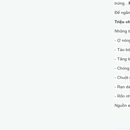
trứng…
Để ngăn 
Triệu c
Những tr
- Ợ nóng
- Táo b
- Tăng t
- Chóng
- Chuột 
- Rạn d
- Rốn nh
Nguồn e