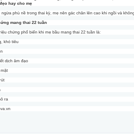
Mẹo hay cho mẹ
ngừa phù nề trong thai kỳ, mẹ nên gác chân lên cao khi ngồi và không
hứng mang thai 22 tuần
iệu chứng phổ biến khi mẹ bầu mang thai 22 tuần là:
, khó tiêu
ón
iết dịch âm đạo
 mặt
rút
a
ô ra
va.vn