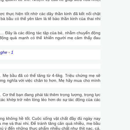
c thực hiện tốt nhờ các dây thần kinh đã kết nối chặt
bà bầu có thể yên tâm là tế bào thần kinh của thai nhi
y… Đây là các động tác tập của bé, nhằm chuyển động
cử động quá mạnh có thể khiến người mẹ cảm thấy đau
. Mẹ bầu đã có thể tăng từ 4-6kg. Triệu chứng mẹ sẽ
đồng nghĩa với việc chân to hơn. Mẹ hãy mua cho mình
Cơ thể bạn đang phải tải thêm trọng lượng, trọng lực
các khớp trở nên lỏng lẻo hơn do sự tác động của các
ũng không hề tốt. Cuộc sống vật chất đầy đủ ngày nay
ả mẹ và thai nhi. Để tránh tăng cân quá nhiều, mẹ bầu
hú ý đến những thực phẩm nhiều chất như thịt nạc, cá,