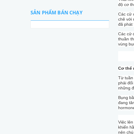
độ cơ th
SẢN PHẨM BÁN CHẠY
Các cử đ
chẽ với 
đã phát t
Các cử 
thuần t
vùng bụ
Cơ thể
Từ tuần
phải đối
những đô
Bụng bầu
đang tă
hormone 
Việc lên
khiến hầ
nên chú 