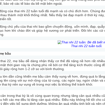
ể, bảo vệ các tế bào da bề mặt bên ngoài.
ộng của thai nhi 22 tuần tuổi đã mạnh và có chủ đích hơn. Chúng đượ
nhau thành một khối thống nhất. Nếu thấy bé đạp mạnh ở thời kỳ này, 
riển tốt.
động chủ yếu của thai nhi bao gồm chuyển động, uốn mình, đạp, quẫ
hục hơn khi chào đời và giúp hệ xương cơ phát triển. Đôi khi các 
ng.
Thai nhi 22 tuần tuổi.
 mẹ bầu
 thai 22, mẹ bầu dễ dàng nhận thấy cơ thể đã nặng nề hơn rất nhiều
 mặt thời gian này là chứng phù nề bởi cơ thể tăng kích thước cũng 
i giày rộng hơn 1-2 cỡ so với bình thường.
 lớn dần cũng khiến mẹ bầu cảm thấy vụng về hơn, đừng quá lo lắng. 
ng lên cùng với sự mở rộng của tử cung, các ngón tay, ngón chân và 
thai kỳ nên sự vụng về trong mọi việc là không thể tránh khỏi.
 cân trong thai kỳ là vô cùng quan trọng nhưng tăng cân quá nhiều c
u hết các mẹ đều bị tăng cân quá nhiều. Điều này không hề tốt cho c
ý đến việc bổ sung dinh dưỡng, không ăn quá nhiều tinh bột và nên c