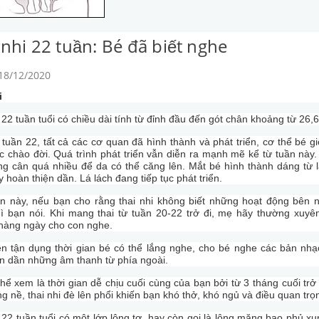
 nhi 22 tuần: Bé đã biết nghe
 18/12/2020
i
 22 tuần tuổi có chiều dài tính từ đỉnh đầu đến gót chân khoảng từ 2
 tuần 22, tất cả các cơ quan đã hình thành và phát triển, cơ thể bé g
c chào đời. Quá trình phát triển vẫn diễn ra mạnh mẽ kể từ tuần này
ng cân quá nhiều để da có thể căng lên. Mắt bé hình thành dáng từ l
 hoàn thiện dần. Lá lách đang tiếp tục phát triển.
an này, nếu bạn cho rằng thai nhi không biết những hoạt động bên 
ì bạn nói. Khi mang thai từ tuần 20-22 trở đi, mẹ hãy thường xuyên
hàng ngày cho con nghe.
n tận dụng thời gian bé có thể lắng nghe, cho bé nghe các bản nhạ
n dần những âm thanh từ phía ngoài.
hể xem là thời gian dễ chịu cuối cùng của bạn bởi từ 3 tháng cuối trở 
g nề, thai nhi đè lên phổi khiến bạn khó thở, khó ngủ và điều quan trọ
 22 tuần tuổi có một lớp lông tơ, hay còn gọi là lông măng bao phủ x