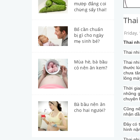
mướp đắng coi
chừng sẩy thai!
Thai
Bố cần chuẩn
Friday,
bị gì cho ngày
mẹ sinh bé?
Thai nh
Thai nhi
Mùa hè, bà bầu
Thai nhi
có nên ăn kem?
thước lú
chưa tă
lông mày
Thời gi
những g
chuyện 
Bà bầu nên ăn
Cũng nê
cho hai người?
nhận dầ
Đây có t
hình nặn
Thai nhi