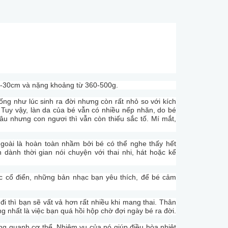
6,6-30cm và nặng khoảng từ 360-500g.
iống như lúc sinh ra đời nhưng còn rất nhỏ so với kích
. Tuy vậy, làn da của bé vẫn có nhiều nếp nhăn, do bé
âu nhưng con ngươi thì vẫn còn thiếu sắc tố. Mí mắt,
ngoài là hoàn toàn nhầm bởi bé có thể nghe thấy hết
 dành thời gian nói chuyện với thai nhi, hát hoặc kể
c cổ điển, những bản nhạc bạn yêu thích, để bé cảm
đi thì bạn sẽ vất vả hơn rất nhiều khi mang thai. Thân
ng nhất là việc bạn quá hồi hộp chờ đợi ngày bé ra đời.
ung quanh cơ thể. Nhiệm vụ của nó giúp điều hòa nhiệt