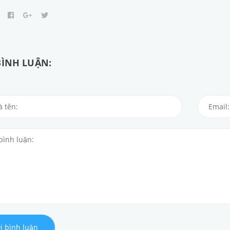
BÌNH LUẬN:
i bình luận