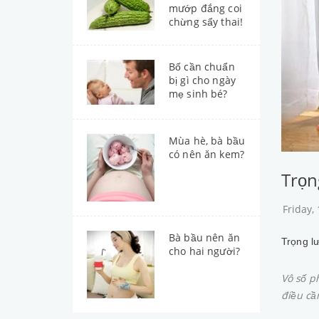
mướp đắng coi
chừng sẩy thai!
Bố cần chuẩn
bị gì cho ngày
mẹ sinh bé?
Mùa hè, bà bầu
có nên ăn kem?
Trọn
Friday,
Bà bầu nên ăn
Trọng l
cho hai người?
Vô số p
điều cầ