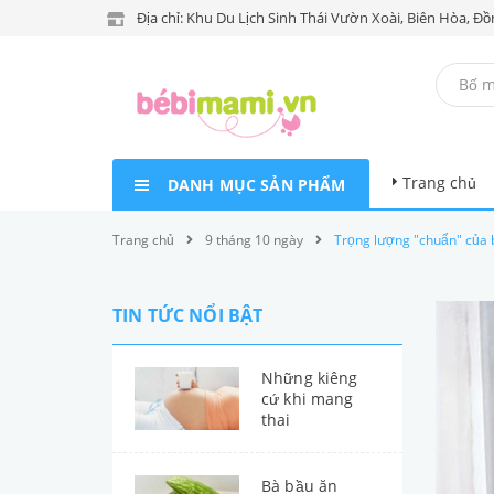
Địa chỉ: Khu Du Lịch Sinh Thái Vườn Xoài, Biên Hòa, Đồ
Trang chủ
DANH MỤC SẢN PHẨM
Trang chủ
9 tháng 10 ngày
Trọng lượng "chuẩn" của 
TIN TỨC NỔI BẬT
Những kiêng
cứ khi mang
thai
Bà bầu ăn