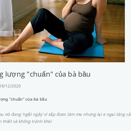
g lượng "chuẩn" của bà bầu
 18/12/2020
ượng "chuẩn" của bà bầu
hụ nữ đang ‘ngất ngây’ vì sắp được làm mẹ nhưng lại e ngại tăng cân
n thiết và không tránh khỏi