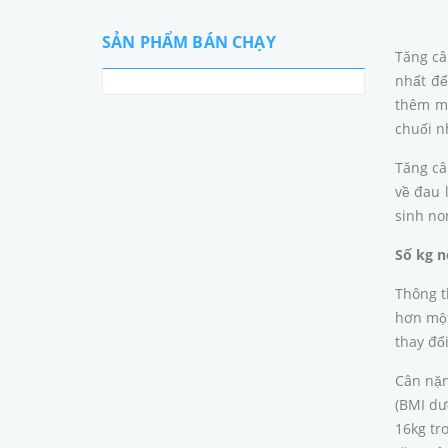
SẢN PHẨM BÁN CHẠY
Tăng câ
nhất để
thêm mộ
chuối n
Tăng câ
về đau 
sinh no
Số kg n
Thông t
hơn một
thay đổ
Cân nặn
(BMI dư
16kg tr