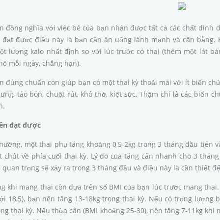
n đồng nghĩa với việc bé của bạn nhận được tất cả các chất dinh 
 đạt được điều này là bạn cần ăn uống lành mạnh và cân bằng. K
t lượng kalo nhất định so với lúc trước có thai (thêm một lát 
hỏ mỗi ngày, chẳng hạn).
n đúng chuẩn còn giúp bạn có một thai kỳ thoải mái với ít biến ch
lưng, táo bón, chuột rút, khó thở, kiệt sức. Thậm chí là các biến
n.
ên đạt được
hường, một thai phụ tăng khoảng 0,5-2kg trong 3 tháng đầu tiên và
 chút về phía cuối thai kỳ. Lý do của tăng cân nhanh cho 3 tháng
i quan trọng sẽ xảy ra trong 3 tháng đầu và điều này là cần thiết 
g khi mang thai còn dựa trên số BMI của bạn lúc trước mang thai.
ới 18,5), bạn nên tăng 13-18kg trong thai kỳ. Nếu có trọng lượng 
ong thai kỳ. Nếu thừa cân (BMI khoảng 25-30), nên tăng 7-11kg khi m