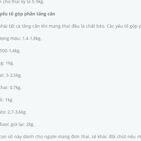
 cho thai kỳ là 5-9kg.
ếu tố góp phần tăng cân
hải tất cả tăng cân khi mang thai đều là chất béo. Các yếu tố góp 
ượng máu: 1,4-1,8kg.
500-1,4kg.
g: 1kg.
ai: 3-3,5kg.
hai: 0,7kg.
i: 1kg.
éo: 2,7-3,6kg.
ược giữ lại: 2kg.
on số này dành cho người mang đơn thai, sẽ khác đôi chút nếu ma