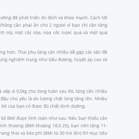
dưỡng để phát triển ổn định và khỏe mạnh. Cách tốt
hông cần phải ăn cho 2 người vì bạn chỉ cần tăng
bánh mỳ, một cốc sữa, nửa cốc nước quả và một quả
ứng hơn. Thai phụ tăng cân nhiều dễ gặp các vấn đề
 chứng nghiêm trọng như tiểu đường, huyết áp cao và
 xấp xỉ 0,5kg cho từng tuần sau đó, tăng cân nhiều
 đầu chủ yếu là do lượng chất lỏng tăng lên. Nhiều
để bé của bạn có được đủ chất dinh dưỡng.
 Số BMI được tính toán như sau: Nếu bạn thiếu cân
bình thường (BMI khoảng 18,5-25), bạn nên tăng 11-
ang thai và béo phì (BMI từ 30 trở lên) thì mục tiêu