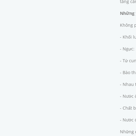
tăng cân
Những y
Không p
- Khối l
- Ngực: 
- Tử cun
- Bào th
- Nhau t
- Nước ố
- Chất b
- Nước đ
Những c