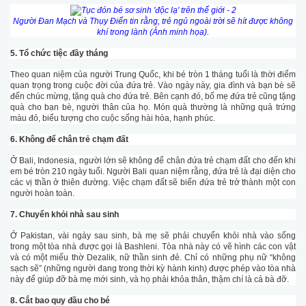
Người Đan Mạch và Thụy Điển tin rằng, trẻ ngủ ngoài trời sẽ hít được không
khí trong lành (Ảnh minh họa).
5. Tổ chức tiệc đầy tháng
Theo quan niệm của người Trung Quốc, khi bé tròn 1 tháng tuổi là thời điểm
quan trọng trong cuộc đời của đứa trẻ. Vào ngày này, gia đình và bạn bè sẽ
đến chúc mừng, tặng quà cho đứa trẻ. Bên cạnh đó, bố mẹ đứa trẻ cũng tặng
quà cho bạn bè, người thân của họ. Món quà thường là những quả trứng
màu đỏ, biểu tượng cho cuộc sống hài hòa, hạnh phúc.
6. Không để chân trẻ chạm đất
Ở Bali, Indonesia, người lớn sẽ không để chân đứa trẻ chạm đất cho đến khi
em bé tròn 210 ngày tuổi. Người Bali quan niệm rằng, đứa trẻ là đại diện cho
các vị thần ở thiên đường. Việc chạm đất sẽ biến đứa trẻ trở thành một con
người hoàn toàn.
7. Chuyển khỏi nhà sau sinh
Ở Pakistan, vài ngày sau sinh, bà mẹ sẽ phải chuyển khỏi nhà vào sống
trong một tòa nhà được gọi là Bashleni. Tòa nhà này có vẽ hình các con vật
và có một miếu thờ Dezalik, nữ thần sinh đẻ. Chỉ có những phụ nữ “không
sạch sẽ” (những người đang trong thời kỳ hành kinh) được phép vào tòa nhà
này để giúp đỡ bà mẹ mới sinh, và họ phải khỏa thân, thậm chí là cả bà đỡ.
8. Cắt bao quy đầu cho bé