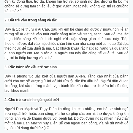
đến kỳ động thai, trở dạ, không kịp trở về, sợ sinh nở dọc đường thì bố mẹ
chồng sẽ dựng tạm chiếc lều ở góc vườn, hoặc nếu không kịp, thì ra chuồng
trâu mà đẻ.
2. Đặt trẻ vào trong sàng và lắc
Đây là tục lệ thú vị ở Ai Cập. Sau khi em bé chào đời được 7 ngày, nghi lễ ăn
mừng sẽ là đặt bé vào một chiếc sàng trùm vải trắng, sạch. Sau đó, mẹ lắc
nhẹ chiếc sàng để bé thích nghi với cuộc sống gian khó sau này. Tiếp
theo,em được đặt vào một chiếc chăn trên sàn nhà cùng một con dao đặt dọc
theo ngực để xua đuổi tà ma. Các khách khứa rắc hạt gạo, vàng và quà tặng
quanh người em. Mẹ bước qua người em bảy lần cũng để đuổi tà. Sau đó
người ta thắp hương và ca hát.
3. Rắc bánh lên đầu trẻ sơ sinh
Đây là phong tục đặc biệt của người dân Ai-len. Tầng cao nhất của bánh
cưới cha mẹ sẽ được giữ lại để khi rửa tội rắc lên đầu bé. Người dân Ai-len
tin rằng, khi rắc những mảnh vụn bánh lên đầu đứa trẻ thì đứa trẻ sẽ sống
lâu, khỏe mạnh
4. Cho trẻ sơ sinh ngủ ngoài trời
Người Đan Mạch và Thụy Điển tin rằng khi cho những em bé sơ sinh ngủ
trưa ngoài trời hoặc ban công, vỉa hè sẽ giúp các em hít thở được không khí
trong lành và đề kháng được với bệnh tật. Do đó, đừng ngạc nhiên nếu thấy
một bà mẹ Đan Mạch/Thụy Điển để con ngoài ban công, vỉa hè dù nhiệt độ
ngoài trời đang dưới 0 độ C.