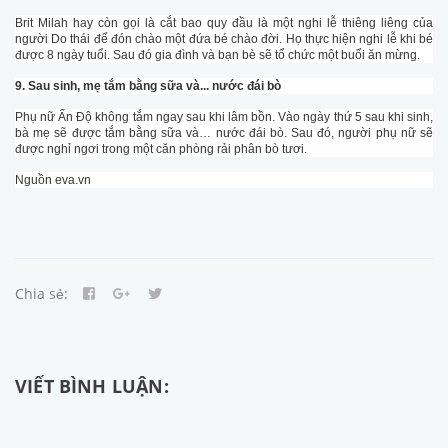
Brit Milah hay còn gọi là cắt bao quy đầu là một nghi lễ thiêng liêng của
người Do thái để đón chào một đứa bé chào đời. Họ thực hiện nghi lễ khi bé
được 8 ngày tuổi. Sau đó gia đình và bạn bè sẽ tổ chức một buổi ăn mừng.
9. Sau sinh, mẹ tắm bằng sữa và... nước đái bò
Phụ nữ Ấn Độ không tắm ngay sau khi lâm bồn. Vào ngày thứ 5 sau khi sinh,
bà mẹ sẽ được tắm bằng sữa và… nước đái bò. Sau đó, người phụ nữ sẽ
được nghỉ ngơi trong một căn phòng rải phân bò tươi.
Nguồn eva.vn
Chia sẻ:
VIẾT BÌNH LUẬN: