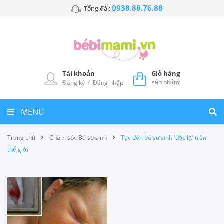
0938.88.76.88
Tổng đài:
Tài khoản
Giỏ hàng
/
sản phẩm
Đăng ký
Đăng nhập
MENU
Trang chủ
Chăm sóc Bé sơ sinh
Tục đón bé sơ sinh 'độc lạ' trên
thế giới