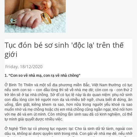
Tục đón bé sơ sinh 'độc lạ' trên thế
giới
Friday, 18/12/2020
1. “Con so về nhà mạ, con rạ về nhà chồng”
Ở Bình Trị Thiên và một số địa phương miền Bắc, Việt Nam thường có tục
nếu sinh con so – con đầu lòng thì sẽ về nhà mẹ đẻ; còn con rạ - con thứ 2
trở lên sẽ ở lại nhà chồng. Sở dĩ có tục lệ này là do quan niệm: phụ nữ sinh
con đầu lòng còn trẻ người non dạ và nhiều bỡ ngỡ, chưa biết đi đứng, ăn
uống, tắm giặt, kiêng khem ra sao, hơn nữa trong người yếu khoẻ ra sao
muốn nhờ vả mẹ chồng hoặc chị em nhà chồng cũng ngần ngại, khó nói hơn
với mẹ đẻ và em út mình. Còn những lần sinh sau đã có kinh nghiệm, có thể
tự mình giải quyết được nhiều việc.
Ở Nghệ Tĩnh lại có phong tục ngược lại: Cho là sinh dữ tử lành, ngoài con
dâu ra, không ai được quyền sinh trong nhà. Con gái về nhà mẹ đẻ, nếu nhỡ