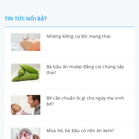
TIN TỨC NỔI BẬT
Những kiêng cứ khi mang thai
Bà bầu ăn mướp đắng coi chừng sẩy
thai!
Bố cần chuẩn bị gì cho ngày mẹ sinh
bé?
Mùa hè, bà bầu có nên ăn kem?