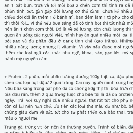
ăn 1 bát bún, trưa và tối mỗi bữa 2 chén cơm thì tính ra đã 
phần tinh bột, gần gấp đôi lượng cơ thể cần!!! Chưa kể nhiều
chiều đoi đói ăn thêm 1 ổ bánh mì, ban đêm làm 1 tô phở cho 
thì thôi rồi… Vì thế nếu bữa sáng đã có tinh bột thì tốt nhất mỗ
nên ăn 1 chén cơm thôi. Đó là về số lượng, còn chất lượng thì 
quen ăn uống của người Việt, mình hay ăn quá nhiều một loại ti
bột gạo và đa phần đều ở dạng tinh chế (gạo trắng). Những
nhiều năng lượng nhưng ít vitamin. Vì vậy nếu được mọi ngư
thêm các loại ngũ cốc khác như ngô, khoai, sắn, gạo lức, mỳ s
bánh mỳ nguyên cám…
+ Protein: 2 phần, mỗi phần tương đương 100g thịt, cá, đậu ph
chén các loại hạt đậu/ 2 quả trứng. Cái này người mình cũng ha
Nếu bữa sáng trong bát phở đã có chừng 50g thịt thì bữa trưa ch
bìa đậu rán, thêm 2 quả trứng luộc cho bữa tối là đã đủ protei
ngày. Trái với suy nghĩ cũa nhiều người, thịt rất tốt cho phụ n
còn cá lại nên hạn chế. Ưu tiên các loại thịt màu đỏ như bò, bê
chúng giàu đạm và sắt, tốt cho sự phát triển của bào thai, tr
máu ở người mẹ.
Trứng gà, trứng vịt lộn nên ăn thường xuyên. Tránh cá biển, đặ
to sống ở biển sâu (thu, chim, ngừ, mập, kiếm …) vì chúng c