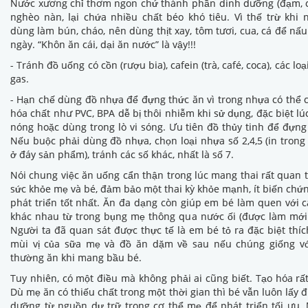
Nước xương chỉ thơm ngon chứ thành phần dinh dưỡng (đạm, c
nghèo nàn, lại chứa nhiều chất béo khó tiêu. Vì thế trừ khi
dùng làm bún, cháo, nên dùng thịt xay, tôm tươi, cua, cá để nấ
ngày. “Khôn ăn cái, dại ăn nước” là vậy!!!
- Tránh đồ uống có cồn (rượu bia), cafein (trà, café, coca), các lo
gas.
- Hạn chế dùng đồ nhựa để đựng thức ăn vì trong nhựa có thể 
hóa chất như PVC, BPA dễ bị thôi nhiễm khi sử dụng, đặc biệt lú
nóng hoặc dùng trong lò vi sóng. Ưu tiên đồ thủy tinh để đựng
Nếu buộc phải dùng đồ nhựa, chọn loại nhựa số 2,4,5 (in trong
ở đáy sản phẩm), tránh các số khác, nhất là số 7.
Nói chung việc ăn uống cẩn thận trong lúc mang thai rất quan 
sức khỏe mẹ và bé, đảm bảo một thai kỳ khỏe mạnh, ít biến chứ
phát triển tốt nhất. Ăn đa dạng còn giúp em bé làm quen với c
khác nhau từ trong bụng mẹ thông qua nước ối (được làm mới
Người ta đã quan sát được thực tế là em bé tỏ ra đặc biệt thíc
mùi vị của sữa mẹ và đồ ăn dặm về sau nếu chúng giống v
thường ăn khi mang bầu bé.
Tuy nhiên, có một điều mà không phải ai cũng biết. Tạo hóa rất
Dù mẹ ăn có thiếu chất trong một thời gian thì bé vẫn luôn lấy 
dưỡng từ nguồn dự trữ trong cơ thể mẹ để phát triển tối ưu.