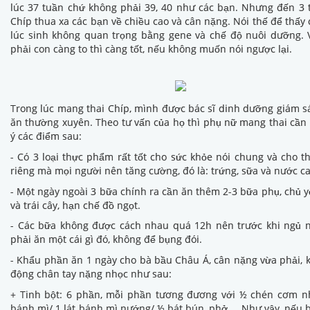
lúc 37 tuần chứ không phải 39, 40 như các bạn. Nhưng đến 3 
Chíp thua xa các bạn về chiều cao và cân nặng. Nói thế để thấy
lúc sinh không quan trọng bằng gene và chế độ nuôi dưỡng. 
phải con càng to thì càng tốt, nếu không muốn nói ngược lại.
Trong lúc mang thai Chíp, mình được bác sĩ dinh dưỡng giám s
ăn thường xuyên. Theo tư vấn của họ thì phụ nữ mang thai cần
ý các điểm sau:
- Có 3 loại thực phẩm rất tốt cho sức khỏe nói chung và cho th
riêng mà mọi người nên tăng cường, đó là: trứng, sữa và nước c
- Một ngày ngoài 3 bữa chính ra cần ăn thêm 2-3 bữa phụ, chủ y
và trái cây, hạn chế đồ ngọt.
- Các bữa không được cách nhau quá 12h nên trước khi ngủ n
phải ăn một cái gì đó, không để bụng đói.
- Khẩu phần ăn 1 ngày cho bà bầu Châu Á, cân nặng vừa phải, 
động chân tay nặng nhọc như sau:
+ Tinh bột: 6 phần, mỗi phần tương đương với ½ chén cơm nh
bánh mì/ 1 lát bánh mì nướng/ ½ bát bún, phở … Như vậy, nếu 