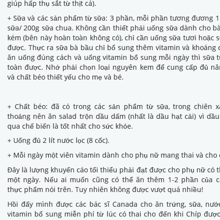
giúp hấp thụ sắt từ thịt cá).
+ Sữa và các sản phẩm từ sữa: 3 phần, mỗi phần tương đương 1
sữa/ 200g sữa chua. Không cần thiết phải uống sữa dành cho b
kém (bên này hoàn toàn không có), chỉ cần uống sữa tươi hoặc s
được. Thực ra sữa bà bầu chỉ bổ sung thêm vitamin và khoáng 
ăn uống đúng cách và uống vitamin bổ sung mỗi ngày thì sữa 
toàn được. Nhớ phải chọn loại nguyên kem để cung cấp đủ nă
và chất béo thiết yếu cho mẹ và bé.
+ Chất béo: đã có trong các sản phẩm từ sữa, trong chiên x
thoảng nên ăn salad trộn dầu dấm (nhất là dầu hạt cải) vì dầ
qua chế biến là tốt nhất cho sức khỏe.
+ Uống đủ 2 lít nước lọc (8 cốc).
+ Mỗi ngày một viên vitamin dành cho phụ nữ mang thai và cho 
Đây là lượng khuyến cáo tối thiểu phải đạt được cho phụ nữ có t
một ngày. Nếu ai muốn cũng có thể ăn thêm 1-2 phần của 
thực phẩm nói trên. Tuy nhiên không được vượt quá nhiều!
Hồi đấy mình được các bác sĩ Canada cho ăn trứng, sữa, nướ
vitamin bổ sung miễn phí từ lúc có thai cho đến khi Chíp đượ