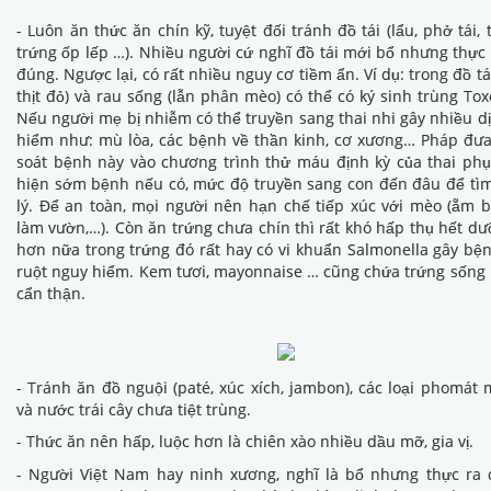
- Luôn ăn thức ăn chín kỹ, tuyệt đối tránh đồ tái (lẩu, phở tái, t
trứng ốp lếp …). Nhiều người cứ nghĩ đồ tái mới bổ nhưng thực
đúng. Ngược lại, có rất nhiều nguy cơ tiềm ẩn. Ví dụ: trong đồ tái
thịt đỏ) và rau sống (lẫn phân mèo) có thể có ký sinh trùng To
Nếu người mẹ bị nhiễm có thể truyền sang thai nhi gây nhiều dị
hiểm như: mù lòa, các bệnh về thần kinh, cơ xương… Pháp đưa
soát bệnh này vào chương trình thử máu định kỳ của thai ph
hiện sớm bệnh nếu có, mức độ truyền sang con đến đâu để tì
lý. Để an toàn, mọi người nên hạn chế tiếp xúc với mèo (ẵm b
làm vườn,…). Còn ăn trứng chưa chín thì rất khó hấp thụ hết dư
hơn nữa trong trứng đó rất hay có vi khuẩn Salmonella gây b
ruột nguy hiểm. Kem tươi, mayonnaise … cũng chứa trứng sống
cẩn thận.
- Tránh ăn đồ nguội (paté, xúc xích, jambon), các loại phomát
và nước trái cây chưa tiệt trùng.
- Thức ăn nên hấp, luộc hơn là chiên xào nhiều dầu mỡ, gia vị.
- Người Việt Nam hay ninh xương, nghĩ là bổ nhưng thực ra 