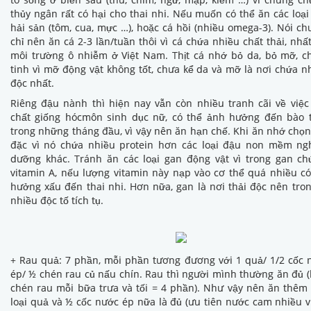
thủy ngân rất có hại cho thai nhi. Nếu muốn có thể ăn các loại
hải sản (tôm, cua, mực …), hoặc cá hồi (nhiều omega-3). Nói c
chỉ nên ăn cá 2-3 lần/tuần thôi vì cá chứa nhiều chất thải, nhất
môi trường ô nhiễm ở Việt Nam. Thịt cá nhớ bỏ da, bỏ mỡ, c
tinh vì mỡ động vật không tốt, chưa kể da và mỡ là nơi chứa n
độc nhất.
Riêng đậu nành thì hiện nay vẫn còn nhiều tranh cãi về việ
chất giống hócmôn sinh dục nữ, có thể ảnh hưởng đến bào 
trong những tháng đầu, vì vậy nên ăn hạn chế. Khi ăn nhớ chọn
đặc vì nó chứa nhiều protein hơn các loại đậu non mềm ng
dưỡng khác. Tránh ăn các loại gan động vật vì trong gan ch
vitamin A, nếu lượng vitamin này nạp vào cơ thể quá nhiều c
hưởng xấu đến thai nhi. Hơn nữa, gan là nơi thải độc nên tro
nhiều độc tố tích tụ.
+ Rau quả: 7 phần, mỗi phần tương đương với 1 quả/ 1/2 cốc
ép/ ½ chén rau củ nấu chín. Rau thì người mình thường ăn đủ 
chén rau mỗi bữa trưa và tối = 4 phần). Như vậy nên ăn thêm 
loại quả và ½ cốc nước ép nữa là đủ (ưu tiên nước cam nhiều v