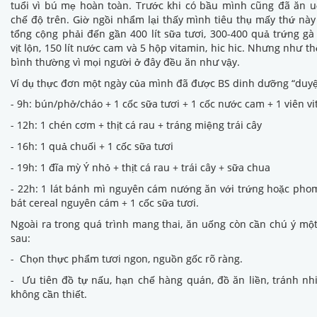
tuổi vì bú mẹ hoàn toàn. Trước khi có bầu mình cũng đã ăn 
chế độ trên. Giờ ngồi nhẩm lại thấy mình tiêu thụ mấy thứ này 
tổng cộng phải đến gần 400 lít sữa tươi, 300-400 quả trứng gà
vịt lộn, 150 lít nước cam và 5 hộp vitamin, hic hic. Nhưng như th
bình thường vì mọi người ở đây đều ăn như vậy.
Ví dụ thực đơn một ngày của mình đã được BS dinh dưỡng “duyệ
- 9h: bún/phở/cháo + 1 cốc sữa tươi + 1 cốc nước cam + 1 viên v
- 12h: 1 chén cơm + thịt cá rau + tráng miệng trái cây
- 16h: 1 quả chuối + 1 cốc sữa tươi
- 19h: 1 đĩa mỳ Ý nhỏ + thịt cá rau + trái cây + sữa chua
- 22h: 1 lát bánh mì nguyên cám nướng ăn với trứng hoặc pho
bát cereal nguyên cám + 1 cốc sữa tươi.
Ngoài ra trong quá trình mang thai, ăn uống còn cần chú ý mộ
sau:
- Chọn thực phẩm tươi ngon, nguồn gốc rõ ràng.
- Ưu tiên đồ tự nấu, hạn chế hàng quán, đồ ăn liền, tránh nhi
không cần thiết.