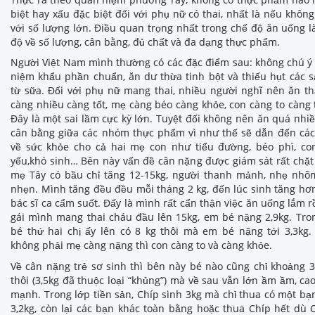
biệt hay xấu đặc biệt đối với phụ nữ có thai, nhất là nếu khôn
với số lượng lớn. Điều quan trọng nhất trong chế độ ăn uống l
độ về số lượng, cân bằng, đủ chất và đa dạng thực phẩm.
Người Việt Nam mình thường có các đặc điểm sau: không chú ý
niệm khẩu phần chuẩn, ăn dư thừa tinh bột và thiếu hụt các
từ sữa. Đối với phụ nữ mang thai, nhiều người nghĩ nên ăn th
càng nhiều càng tốt, mẹ càng béo càng khỏe, con càng to càng th
Đây là một sai lầm cực kỳ lớn. Tuyệt đối không nên ăn quá nhi
cân bằng giữa các nhóm thực phẩm vì như thế sẽ dẫn đến các
về sức khỏe cho cả hai mẹ con như tiểu đường, béo phì, con
yếu,khó sinh… Bên này vấn đề cân nặng được giám sát rất chặt
mẹ Tây có bầu chỉ tăng 12-15kg, người thanh mảnh, nhẹ nhõ
nhẹn. Mình tăng đều đều mỗi tháng 2 kg, đến lúc sinh tăng hơn
bác sĩ ca cẩm suốt. Đấy là mình rất cẩn thận việc ăn uống lắm rồ
gái mình mang thai cháu đầu lên 15kg, em bé nặng 2,9kg. Tro
bé thứ hai chị ấy lên có 8 kg thôi mà em bé nặng tới 3,3kg
không phải mẹ càng nặng thì con càng to và càng khỏe.
Về cân nặng trẻ sơ sinh thì bên này bé nào cũng chỉ khoảng 3
thôi (3,5kg đã thuộc loại “khủng”) mà về sau vẫn lớn ầm ầm, cao
mạnh. Trong lớp tiền sản, Chíp sinh 3kg mà chỉ thua có một b
3,2kg, còn lại các bạn khác toàn bằng hoặc thua Chíp hết dù 