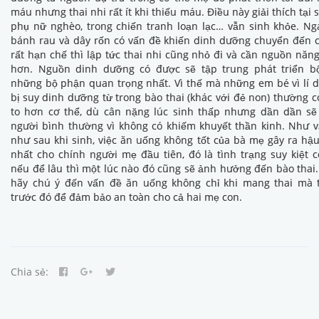
máu nhưng thai nhi rất ít khi thiếu máu. Điều này giải thích tại 
phụ nữ nghèo, trong chiến tranh loạn lạc… vẫn sinh khỏe. Ng
bánh rau và dây rốn có vấn đề khiến dinh dưỡng chuyển đến 
rất hạn chế thì lập tức thai nhi cũng nhỏ đi và cần nguồn năng
hơn. Nguồn dinh dưỡng có được sẽ tập trung phát triển b
những bộ phận quan trọng nhất. Vì thế mà những em bé vì lí 
bị suy dinh dưỡng từ trong bào thai (khác với đẻ non) thường c
to hơn cơ thể, dù cân nặng lúc sinh thấp nhưng dần dần sẽ 
người bình thường vì không có khiếm khuyết thần kinh. Như v
như sau khi sinh, việc ăn uống không tốt của bà mẹ gây ra hậ
nhất cho chính người mẹ đầu tiên, đó là tình trạng suy kiệt c
nếu để lâu thì một lúc nào đó cũng sẽ ảnh hưởng đến bào thai
hãy chú ý đến vấn đề ăn uống không chỉ khi mang thai mà 
trước đó để đảm bảo an toàn cho cả hai mẹ con.
Chia sẻ: